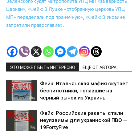
Зеленского судят митрополита УПЦ МП «за верность
Церкви»
,
«Фейк: В Луцке «отобранную церковь УПЦ
МП» переделали под прачечную»
,
«Фейк: В Украине
запретили православие»
.
ЭТО МОЖЕТ БЫТЬ ИНТЕРЕСНО
ЕЩЕ ОТ АВТОРА
Фейк: Итальянская мафия скупает
беспилотники, попавшие на
черный рынок из Украины
Фейк: Российские ракеты стали
неуязвимы для украинской ПВО —
19FortyFive