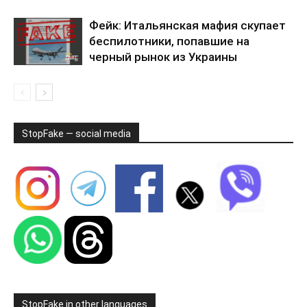
Фейк: Итальянская мафия скупает
беспилотники, попавшие на
черный рынок из Украины
StopFake — social media
StopFake in other languages