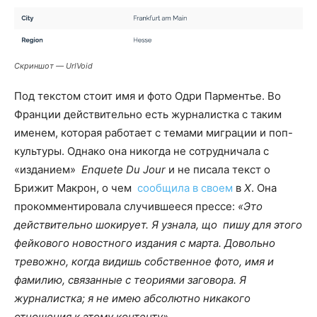
Скриншот — UrlVoid
Под текстом стоит имя и фото Одри Парментье. Во
Франции действительно есть журналистка с таким
именем, которая работает с темами миграции и поп-
культуры. Однако она никогда не сотрудничала с
«изданием»
Enquete Du Jour
и не писала текст о
Брижит Макрон, о чем
сообщила в своем
в
X
. Она
прокомментировала случившееся прессе:
«Это
действительно шокирует. Я узнал
а, що
пишу для этого
фейкового новостного издания с марта. Довольно
тревожно, когда видишь собственное фото, имя и
фамилию, связанные с теориями заговора.
Я
журналист
ка;
я не имею абсолютно никакого
отношения к этому контенту».