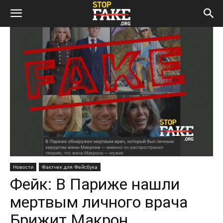
Новости
Фактчек для Фейсбука
Фейк: В Париже нашли
мертвым личного врача
Брижит Макрон,