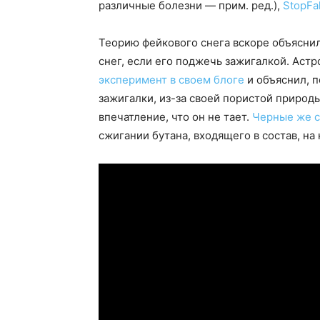
различные болезни — прим. ред.),
StopFa
Теорию фейкового снега вскоре объяснил
снег, если его поджечь зажигалкой. Аст
эксперимент в своем блоге
и объяснил, п
зажигалки, из-за своей пористой природы
впечатление, что он не тает.
Черные же с
сжигании бутана, входящего в состав, на