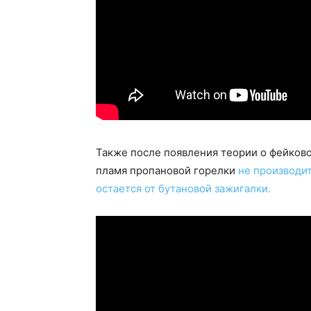
Также после появления теории о фейково
пламя пропановой горелки
не производи
остается от бутановой зажигалки.