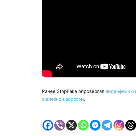
Ранее StopFake опровергал
видеофейк о 
железной дорогой
.