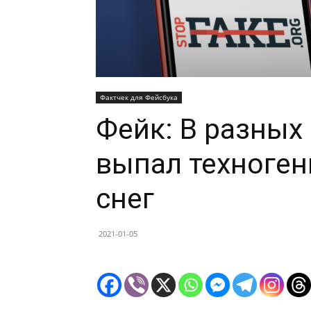
Фактчек для Фейсбука
Фейк: В разных
выпал техноге
снег
2021-01-05