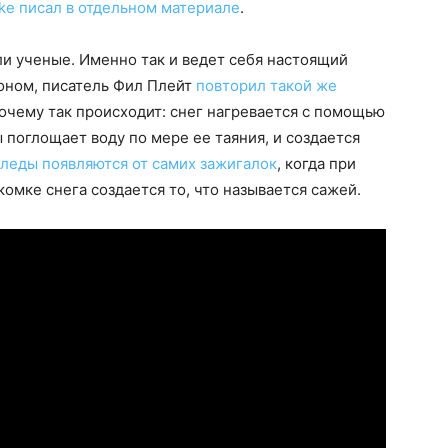
ke писал в отдельном материале
.
и ученые. Именно так и ведет себя настоящий
роном, писатель Фил Плейт
повторил такой же
очему так происходит: снег нагревается с помощью
 поглощает воду по мере ее таяния, и создается
леды появляются от самих зажигалок
, когда при
 комке снега создается то, что называется сажей.