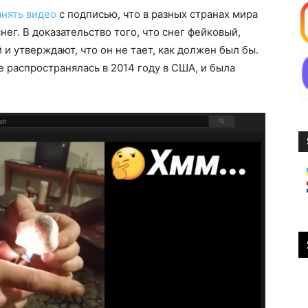
анять видео
с подписью, что в разных странах мира
ег. В доказательство того, что снег фейковый,
и утверждают, что он не тает, как должен был бы.
е распространялась в 2014 году в США, и была