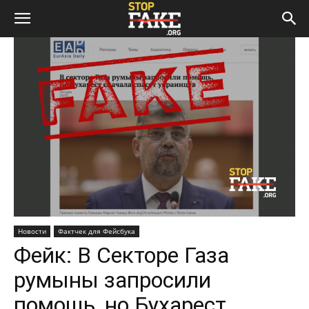
Новости
Фактчек для Фейсбука
Фейк: В Секторе Газа
румыны запросили
помощь, но Бухарест