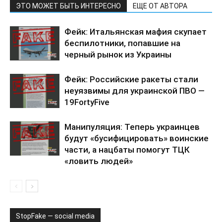
ЭТО МОЖЕТ БЫТЬ ИНТЕРЕСНО
ЕЩЕ ОТ АВТОРА
Фейк: Итальянская мафия скупает
беспилотники, попавшие на
черный рынок из Украины
Фейк: Российские ракеты стали
неуязвимы для украинской ПВО —
19FortyFive
Манипуляция: Теперь украинцев
будут «бусифицировать» воинские
части, а нацбаты помогут ТЦК
«ловить людей»
StopFake — social media