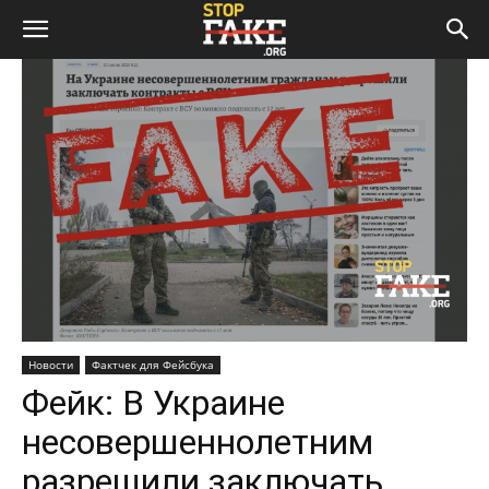
Новости
Фактчек для Фейсбука
Фейк: В Украине
несовершеннолетним
разрешили заключать