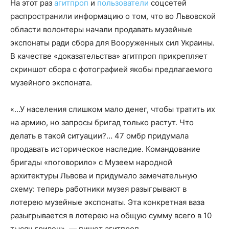
На этот раз
агитпроп
и
пользователи
соцсетей
распространили информацию о том, что во Львовской
области волонтеры начали продавать музейные
экспонаты ради сбора для Вооруженных сил Украины.
В качестве «доказательства» агитпроп прикрепляет
скриншот сбора с фотографией якобы предлагаемого
музейного экспоната.
«…У населения слишком мало денег, чтобы тратить их
на армию, но запросы бригад только растут. Что
делать в такой ситуации?… 47 омбр придумала
продавать историческое наследие. Командование
бригады «поговорило» с Музеем народной
архитектуры Львова и придумало замечательную
схему: теперь работники музея разыгрывают в
лотерею музейные экспонаты. Эта конкретная ваза
разыгрывается в лотерею на общую сумму всего в 10
тысяч гривен», — пишет агитпроп.