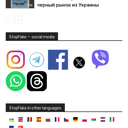
черный рынок из Украины
StopFake — social media
StopFake in other languages