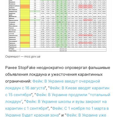
Скриншот — moz.gov.ua
Ранее StopFake неоднократно опровергал фальшивые
объявления локдауна и ужесточения карантинных
ограничений:
Фейк: В Украине введут очередной
локдаун с 16 августа
”, “
Фейк: В Киеве вводят карантин
с 15 сентября
”, “
Фейк: В Украине продлили “тотальный
локдаун”
, “
Фейк: В Украине школы и вузы закроют на
карантин с 1 сентября
”, “
Фейк: С 1 ноября по 1 марта в
Украине будет красная зона
” и “
Фейк: В Украине уже