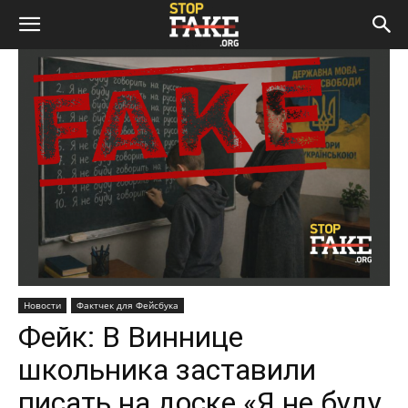
Новости
Фактчек для Фейсбука
Фейк: В Виннице
школьника заставили
писать на доске «Я не буду