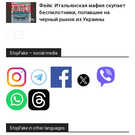
Фейк: Итальянская мафия скупает
беспилотники, попавшие на
черный рынок из Украины
StopFake — social media
StopFake in other languages