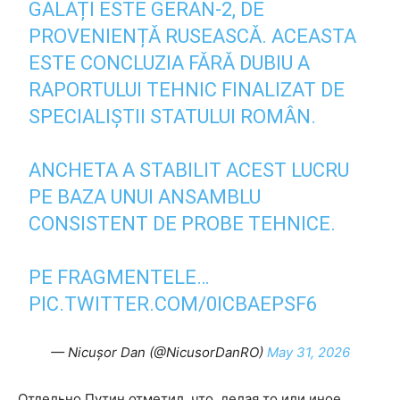
GALAȚI ESTE GERAN-2, DE
PROVENIENȚǍ RUSEASCǍ. ACEASTA
ESTE CONCLUZIA FǍRǍ DUBIU A
RAPORTULUI TEHNIC FINALIZAT DE
SPECIALIȘTII STATULUI ROMÂN.
ANCHETA A STABILIT ACEST LUCRU
PE BAZA UNUI ANSAMBLU
CONSISTENT DE PROBE TEHNICE.
PE FRAGMENTELE…
PIC.TWITTER.COM/0ICBAEPSF6
— Nicușor Dan (@NicusorDanRO)
May 31, 2026
Отдельно Путин отметил, что, делая то или иное