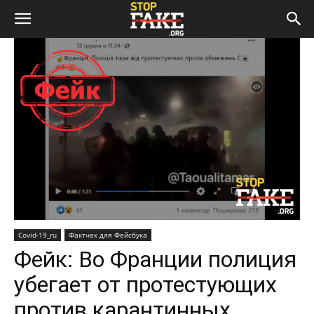
Covid-19_ru
Фактчек для Фейсбука
Фейк: Во Франции полиция
убегает от протестующих
против карантинных