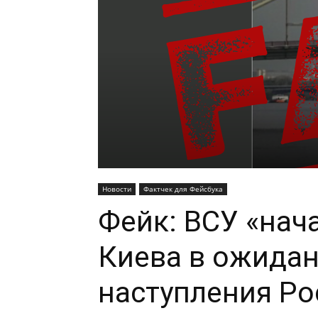
Новости
Фактчек для Фейсбука
Фейк: ВСУ «нач
Киева в ожидан
наступления Ро