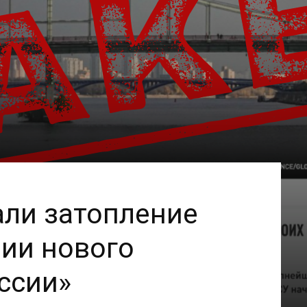
али затопление
ии нового
ссии»