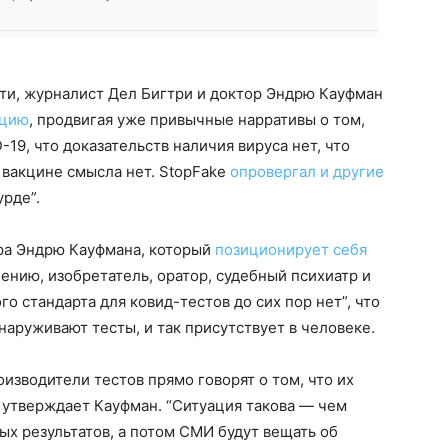
ети, журналист Дел Бигтри и доктор Эндрю Кауфман
кцию
, продвигая уже привычные нарративы о том,
19, что доказательств наличия вируса нет, что
 вакцине смысла нет. StopFake
опровергал и другие
урде”.
ора Эндрю Кауфмана, который
позиционирует себя
ению, изобретатель, оратор, судебный психиатр и
ого стандарта для ковид-тестов до сих пор нет”, что
наруживают тесты, и так присутствует в человеке.
оизводители тестов прямо говорят о том, что их
— утверждает Кауфман. “Ситуация такова — чем
х результатов, а потом СМИ будут вещать об