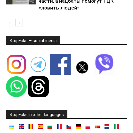
части, а нацбаты помогут ТЦК
«ловить людей»
StopFake — social media
StopFake in other languages