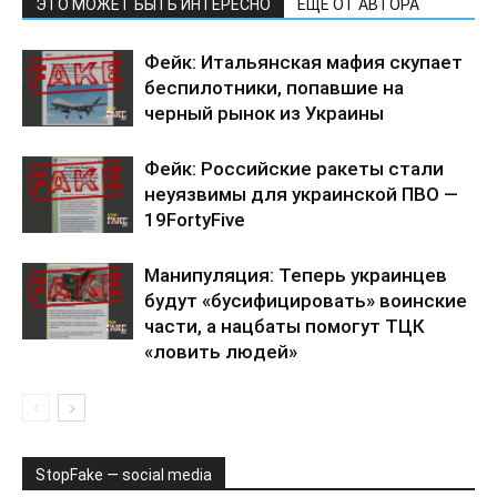
ЭТО МОЖЕТ БЫТЬ ИНТЕРЕСНО
ЕЩЕ ОТ АВТОРА
Фейк: Итальянская мафия скупает
беспилотники, попавшие на
черный рынок из Украины
Фейк: Российские ракеты стали
неуязвимы для украинской ПВО —
19FortyFive
Манипуляция: Теперь украинцев
будут «бусифицировать» воинские
части, а нацбаты помогут ТЦК
«ловить людей»
StopFake — social media