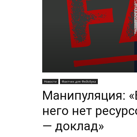
Новости
Фактчек для Фейсбука
Манипуляция: «
него нет ресурс
— доклад»