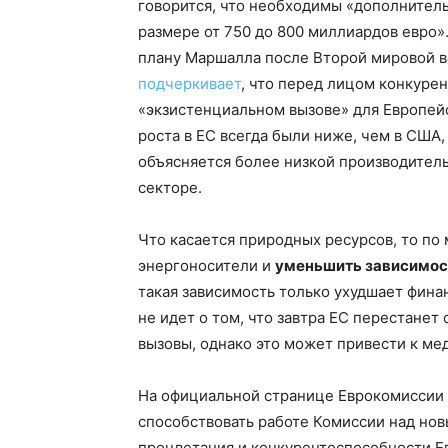
говорится, что необходимы «дополните
размере от 750 до 800 миллиардов евро»
плану Маршалла после Второй мировой в
подчеркивает
, что перед лицом конкуре
«экзистенциальном вызове» для Европей
роста в ЕС всегда были ниже, чем в США,
объясняется более низкой производител
секторе.
Что касается природных ресурсов, то по
энергоносители и
уменьшить зависимост
такая зависимость только ухудшает фина
не идет о том, что завтра ЕС перестанет
вызовы, однако это может привести к ме
На официальной странице Еврокомиссии
способствовать работе Комиссии над но
процветания и конкурентоспособности Евр