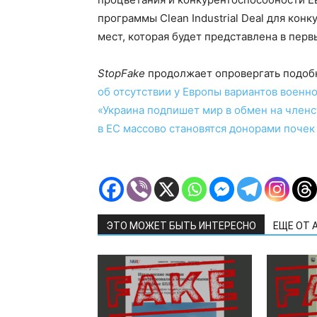
программы Clean Industrial Deal для ко
мест, которая будет представлена в перв
StopFake
продолжает опровергать подоб
об отсутствии у Европы вариантов военн
«Украина подпишет мир в обмен на членс
в ЕС массово становятся донорами поче
ЭТО МОЖЕТ БЫТЬ ИНТЕРЕСНО
ЕЩЕ ОТ 