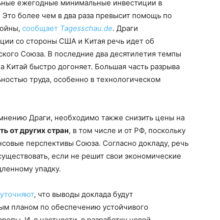
льные ежегодные минимальные инвестиции в
. Это более чем в два раза превысит помощь по
ойны,
сообщает
Tagesschau.de
. Драги
нции со стороны США и Китая речь идет об
ского Союза. В последние два десятилетия темпы
 а Китай быстро догоняет. Большая часть разрыва
ьностью труда, особенно в технологическом
 мнению Драги, необходимо также снизить цены на
ь от других стран
, в том числе и от РФ, поскольку
нсовые перспективы Союза. Согласно докладу, речь
 существовать, если не решит свои экономические
дленному упадку.
уточняют
, что выводы доклада будут
вым планом по обеспечению устойчивого
опы. И, в частности, в разработку новой