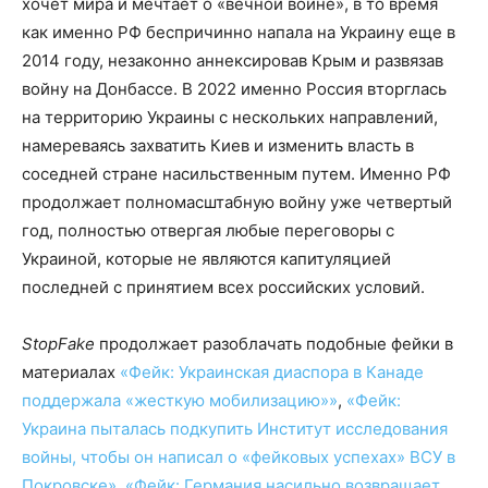
хочет мира и мечтает о «вечной войне», в то время
как именно РФ беспричинно напала на Украину еще в
2014 году, незаконно аннексировав Крым и развязав
войну на Донбассе. В 2022 именно Россия вторглась
на территорию Украины с нескольких направлений,
намереваясь захватить Киев и изменить власть в
соседней стране насильственным путем. Именно РФ
продолжает полномасштабную войну уже четвертый
год, полностью отвергая любые переговоры с
Украиной, которые не являются капитуляцией
последней с принятием всех российских условий.
StopFake
продолжает разоблачать подобные фейки в
материалах
«Фейк: Украинская диаспора в Канаде
поддержала «жесткую мобилизацию»»
,
«Фейк:
Украина пыталась подкупить Институт исследования
войны, чтобы он написал о «фейковых успехах» ВСУ в
Покровске»
,
«Фейк: Германия насильно возвращает