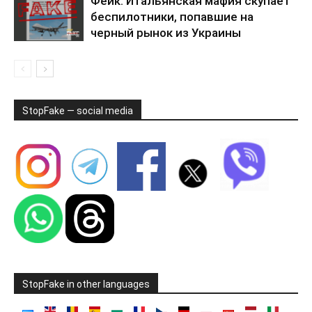
Фейк: Итальянская мафия скупает
беспилотники, попавшие на
черный рынок из Украины
StopFake — social media
StopFake in other languages