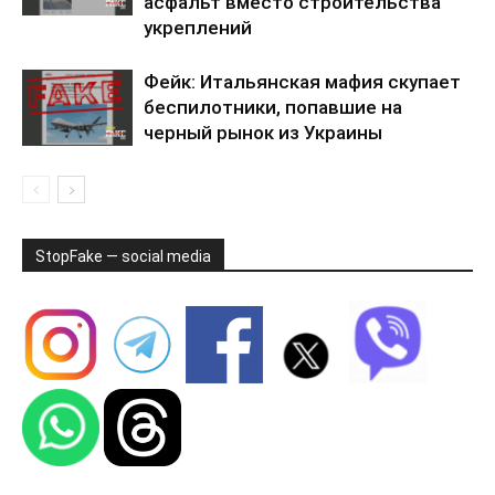
асфальт вместо строительства
укреплений
Фейк: Итальянская мафия скупает
беспилотники, попавшие на
черный рынок из Украины
StopFake — social media