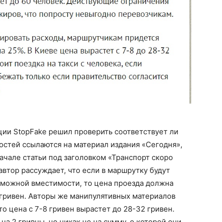
ии StopFake решил проверить соответствует ли
остей ссылаются на материал издания «Сегодня»,
ачале статьи под заголовком «Транспорт скоро
автор рассуждает, что если в маршрутку будут
возможной вместимости, то цена проезда должна
32 гривен. Авторы же манипулятивных материалов
то цена с 7-8 гривен вырастет до 28-32 гривен.
на 2 гривны, но никак не на сумму, о которой они