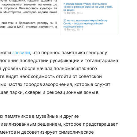
амяти
заявили
, что перенос памятника генералу
одоления последствий русификации и тоталитаризма
ый уровень после начала полномасштабного
те видят необходимость отойти от советской
ых частях городов захоронения, которые служат
щая парки, скверы и рекреационные зоны в
 памятников в музейные и другие
цивилизованным решением, которое предотвращает
ументов и десоветизирует символическое