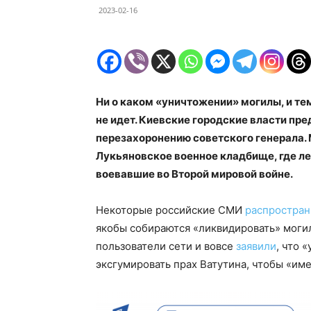
2023-02-16
Ни о каком «уничтожении» могилы, и те
не идет. Киевские городские власти пр
перезахоронению советского генерала. 
Лукьяновское военное кладбище, где ле
воевавшие во Второй мировой войне.
Некоторые российские СМИ
распростра
якобы собираются «ликвидировать» моги
пользователи сети и вовсе
заявили
, что 
эксгумировать прах Ватутина, чтобы «им