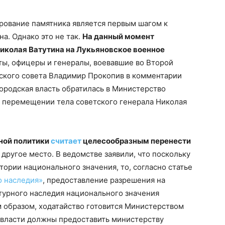
рование памятника является первым шагом к
а. Однако это не так.
На данный момент
иколая Ватутина на Лукьяновское военное
аты, офицеры и генералы, воевавшие во Второй
дского совета Владимир Прокопив в комментарии
 городская власть обратилась в Министерство
и перемещении тела советского генерала Николая
ной политики
считает
целесообразным перенести
 другое место. В ведомстве заявили, что поскольку
тории национального значения, то, согласно статье
о наследия»
, предоставление разрешения на
турного наследия национального значения
 образом, ходатайство готовится Министерством
е власти должны предоставить министерству