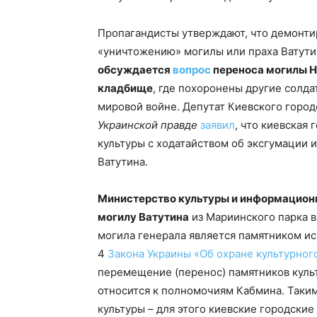
Пропагандисты утверждают, что демонти
«уничтожению» могилы или праха Ватутин
обсуждается
вопрос
переноса могилы Н
кладбище
, где похоронены другие солд
мировой войне. Депутат Киевского горо
Украинской правде
заявил
, что киевская
культуры с ходатайством об эксгумации 
Ватутина.
Министерство культуры и информацион
могилу Ватутина
из Мариинского парка в
могила генерала является памятником ис
4
Закона Украины «Об охране культурног
перемещение (перенос) памятников куль
относится к полномочиям Кабмина. Таким
культуры – для этого киевские городски