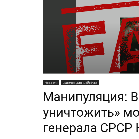
Новости
Фактчек для Фейсбука
Манипуляция: В
уничтожить» мо
генерала СРСР 