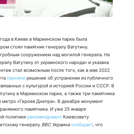
 года в Киеве в Мариинском парке была
ором стоял памятник генералу Ватутину.
гробным сооружением над могилой генерала. На
ралу Ватутину от украинского народа» и указана
онтаж стал возможным после того, как в мае 2022
ета
приняли
решение об устранении из публичного
связанных с культурой и историей России и СССР. В
атутину в Мариинском парке, а также три памятника
и метро «Героев Днепра». В декабре монумент
раняемого памятника. И уже 25 января
ой политики
рекомендовало
Киевсовету
ветскому генералу.
BBC Украина
сообщает
, что