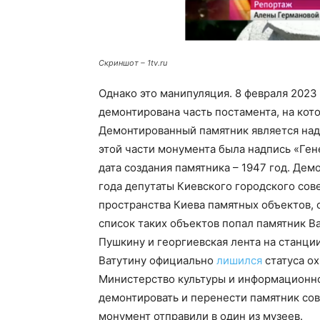
Скриншот – 1tv.ru
Однако это манипуляция. 8 февраля 2023
демонтирована часть постамента, на кот
Демонтированный памятник является над
этой части монумента была надпись «Гене
дата создания памятника – 1947 год. Дем
года депутаты Киевского городского сов
пространства Киева памятных объектов, 
список таких объектов попал памятник В
Пушкину и георгиевская лента на станци
Ватутину официально
лишился
статуса ох
Министерство культуры и информационн
демонтировать и перенести памятник со
монумент отправили в один из музеев.