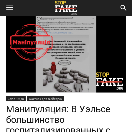
Covid-19_ru
Фактчек для Фейсбука
Манипуляция: В Уэльсе
большинство
госпитализированных с