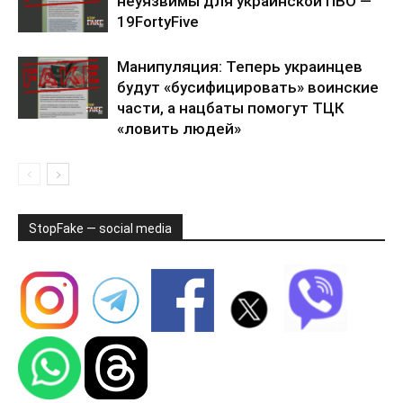
неуязвимы для украинской ПВО —
19FortyFive
Манипуляция: Теперь украинцев
будут «бусифицировать» воинские
части, а нацбаты помогут ТЦК
«ловить людей»
StopFake — social media