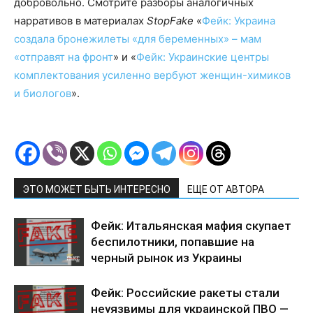
добровольно. Смотрите разборы аналогичных
нарративов в материалах
StopFake
«
Фейк: Украина
создала бронежилеты «для беременных» – мам
«отправят на фронт
» и «
Фейк: Украинские центры
комплектования усиленно вербуют женщин-химиков
и биологов
».
ЭТО МОЖЕТ БЫТЬ ИНТЕРЕСНО
ЕЩЕ ОТ АВТОРА
Фейк: Итальянская мафия скупает
беспилотники, попавшие на
черный рынок из Украины
Фейк: Российские ракеты стали
неуязвимы для украинской ПВО —