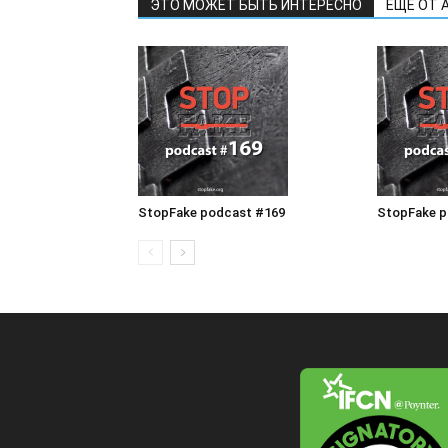
ЭТО МОЖЕТ БЫТЬ ИНТЕРЕСНО
ЕЩЕ ОТ 
StopFake podcast #169
StopFake p