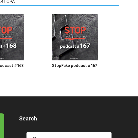
АВТОРА
odcast #168
StopFake podcast #167
Search