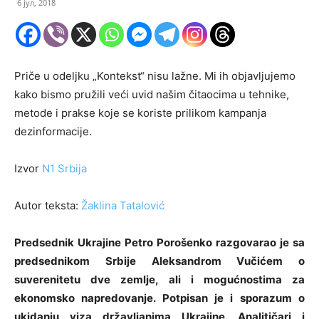
6 јул, 2018
Priče u odeljku „Kontekst“ nisu lažne. Mi ih objavljujemo
kako bismo pružili veći uvid našim čitaocima u tehnike,
metode i prakse koje se koriste prilikom kampanja
dezinformacije.
Izvor
N1 Srbija
Autor teksta:
Žaklina Tatalović
Predsednik Ukrajine Petro Porošenko razgovarao je sa
predsednikom Srbije Aleksandrom Vučićem o
suverenitetu dve zemlje, ali i mogućnostima za
ekonomsko napredovanje. Potpisan je i sporazum o
ukidanju viza državljanima Ukrajine. Analitičari i