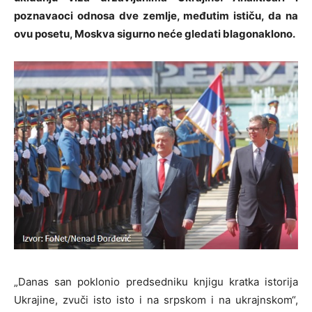
poznavaoci odnosa dve zemlje, međutim ističu, da na
ovu posetu, Moskva sigurno neće gledati blagonaklono.
„Danas san poklonio predsedniku knjigu kratka istorija
Ukrajine, zvuči isto isto i na srpskom i na ukrajnskom“,