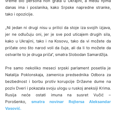
vreme bio persona non grata u Ukrajini, a među njima
danas ima i poslanika, kako Srpske napredne stranke,
tako i opozicije.
„Ni jedan ni drugi nisu u prilici da stoje iza svojih izjava,
jer ne odlučuju oni, jer je sve pod uticajem drugih sila,
kako u Ukrajini, tako i na Kosovu, tako da vi možete da
pričate ono što narod voli da čuje, ali da li to možete da
ostvarite to je druga priča“, smatra Slobodan Samardžija.
Pre samo nekoliko meseci srpski parlament posetila je
Natalija Poklonskaja, zamenica predsednika Odbora za
bezbednost i borbu protiv korupcije Državne dume na
poziv Dveri i pokazala svoju ulogu u ruskoj aneksiji Krima.
Rusija neće ostati imuna na susret Vučić –
Porošenko,
smatra novinar Rojtersa Aleksandar
Vasović.