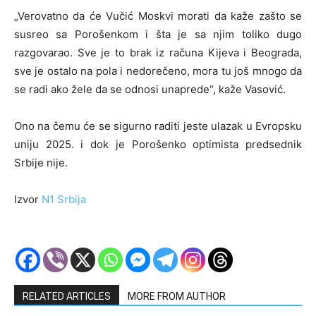
„Verovatno da će Vučić Moskvi morati da kaže zašto se
susreo sa Porošenkom i šta je sa njim toliko dugo
razgovarao. Sve je to brak iz računa Kijeva i Beograda,
sve je ostalo na pola i nedorečeno, mora tu još mnogo da
se radi ako žele da se odnosi unaprede“, kaže Vasović.
Ono na čemu će se sigurno raditi jeste ulazak u Evropsku
uniju 2025. i dok je Porošenko optimista predsednik
Srbije nije.
Izvor
N1 Srbija
RELATED ARTICLES
MORE FROM AUTHOR