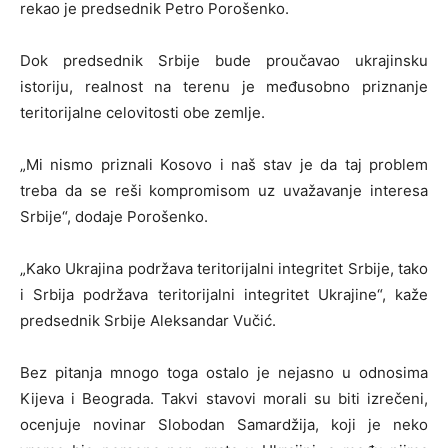
rekao je predsednik Petro Porošenko.
Dok predsednik Srbije bude proučavao ukrajinsku
istoriju, realnost na terenu je međusobno priznanje
teritorijalne celovitosti obe zemlje.
„Mi nismo priznali Kosovo i naš stav je da taj problem
treba da se reši kompromisom uz uvažavanje interesa
Srbije“, dodaje Porošenko.
„Kako Ukrajina podržava teritorijalni integritet Srbije, tako
i Srbija podržava teritorijalni integritet Ukrajine“, kaže
predsednik Srbije Aleksandar Vučić.
Bez pitanja mnogo toga ostalo je nejasno u odnosima
Kijeva i Beograda. Takvi stavovi morali su biti izrečeni,
ocenjuje novinar Slobodan Samardžija, koji je neko