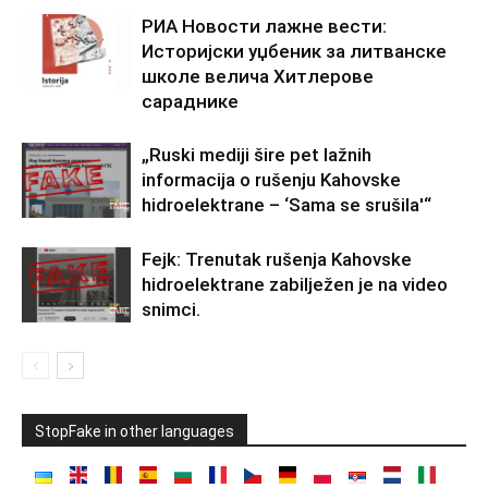
РИА Новости лажне вести:
Историјски уџбеник за литванске
школе велича Хитлерове
сараднике
„Ruski mediji šire pet lažnih
informacija o rušenju Kahovske
hidroelektrane – ‘Sama se srušila'“
Fejk: Trenutak rušenja Kahovske
hidroelektrane zabilježen je na video
snimci.
StopFake in other languages