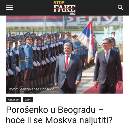
Kontekst
Vesti
Porošenko u Beogradu –
hoće li se Moskva naljutiti?