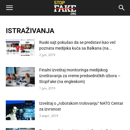
ISTRAŽIVANJA
Ruski sajt pokušao da se predstavi kao već
poznata medijska kuća sa Balkana (na...
2 јун, 2019
Finalni izveštaj monitoringa medijskog
izveštavanja za vreme predsedničkih izbora –
StopFake (na engleskom)
1 јун, 2019
Izveštaj o „robotskom trolovanju“ NATO Centar
za izvrsnost
3 март, 2019