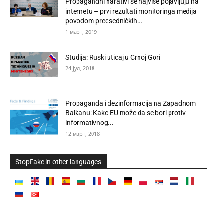
Propagandni narativi se najviše pojavljuju na
internetu – prvi rezultati monitoringa medija
povodom predsedničkih...
1 март, 2019
Studija: Ruski uticaj u Crnoj Gori
24 јул, 2018
Propaganda i dezinformacija na Zapadnom
Balkanu: Kako EU može da se bori protiv
informativnog...
12 март, 2018
StopFake in other languages