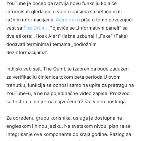
YouTube je počeo da razvija novu funkciju koja će
informisati gledaoce o videozapisima sa netačnim ili
lažnim informacijama.
Adindex.ru
piše o tome povezujući
vest sa
The Drum.
Pojaviće se „Informativni paneli“ sa
dve etikete: „Hoak Alert“ (lažna uzbuna) i „Fake“ (Fake)
dodavati terminima i temama „podložnim
dezinformacijama“.
Indijski veb sajt, The Quint, je izabran da bude zadužen
za verifikaciju činjenica tokom beta perioda.U ovom
trenutku, funkcija se odnosi samo na upite za pretragu na
YouTube-u, a ne na pojedinačne video zapise. Proizvod
se testira u Indiji – na najvećem tržištu video hostinga.
Za određenu grupu korisnika, usluga je dostupna na
engleskom i hindu jeziku. Na svetskom nivou, planira se
integrisanje ove komponente do kraja godine. Razlog za