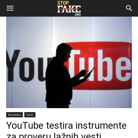
Kontekst
Vesti
YouTube testira instrumente
za proveru lažnih vesti