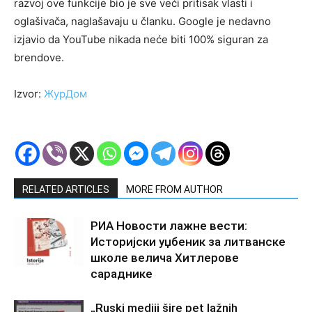
razvoj ove funkcije bio je sve veći pritisak vlasti i
oglašivača, naglašavaju u članku. Google je nedavno
izjavio da YouTube nikada neće biti 100% siguran za
brendove.
Izvor:
ЖурДом
RELATED ARTICLES
MORE FROM AUTHOR
РИА Новости лажне вести:
Историјски уџбеник за литванске
школе велича Хитлерове
сараднике
„Ruski mediji šire pet lažnih