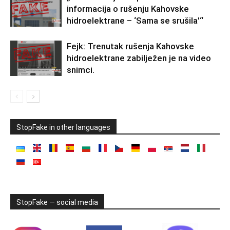
informacija o rušenju Kahovske
hidroelektrane – ‘Sama se srušila'“
Fejk: Trenutak rušenja Kahovske
hidroelektrane zabilježen je na video
snimci.
StopFake in other languages
StopFake — social media