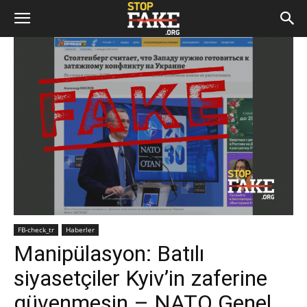
FB-check_tr
Haberler
Manipülasyon: Batılı
siyasetçiler Kyiv’in zaferine
güvenmesin – NATO Genel