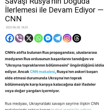
Savaşı Rusya’nın Doğuda
İlerlemesi ile Devam Ediyor —
CNN
2022-06-28, 18:23
CNN’e atıfta bulunan Rus propagandası, uluslararası
medyanın Rus ordusunun başarılarını tanıdığını ve
“Ukrayna topraklarının bölünmesini” öngördüğünü iddia
ediyor. Ancak
CNN makalesi
, Rusya’nın askeri başarı
elde etmesi durumunda Ukrayna’nın toprak
bölünmesiyle karşı karşıya kalacağına dair ifadeler
veya değer yargıları içermiyor.
Rus medyası, Ukrayna’daki savaşın seyrine ilişkin CNN
makalesinde ortaya konan
tezleri manipüle ediyor
.