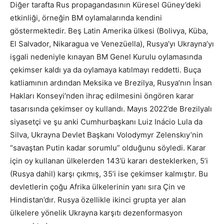
Diğer tarafta Rus propagandasının Küresel Güney’deki
etkinliği, örneğin BM oylamalarında kendini
göstermektedir. Beş Latin Amerika ülkesi (Bolivya, Küba,
El Salvador, Nikaragua ve Venezüella), Rusya’yı Ukrayna’yı
işgali nedeniyle kınayan BM Genel Kurulu oylamasında
çekimser kaldı ya da oylamaya katılmayı reddetti. Buça
katliamının ardından Meksika ve Brezilya, Rusya’nın İnsan
Hakları Konseyi’nden ihraç edilmesini öngören karar
tasarısında çekimser oy kullandı. Mayıs 2022’de Brezilyalı
siyasetçi ve şu anki Cumhurbaşkanı Luiz Inácio Lula da
Silva, Ukrayna Devlet Başkanı Volodymyr Zelenskıy’nin
“savaştan Putin kadar sorumlu” olduğunu söyledi. Karar
için oy kullanan ülkelerden 143’ü kararı desteklerken, 5’i
(Rusya dahil) karşı çıkmış, 35’i ise çekimser kalmıştır. Bu
devletlerin çoğu Afrika ülkelerinin yanı sıra Çin ve
Hindistan’dır. Rusya özellikle ikinci grupta yer alan
ülkelere yönelik Ukrayna karşıtı dezenformasyon