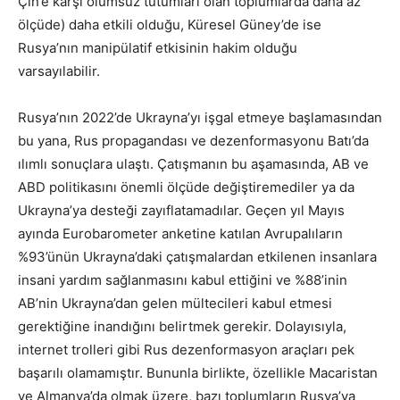
Çin’e karşı olumsuz tutumları olan toplumlarda daha az
ölçüde) daha etkili olduğu, Küresel Güney’de ise
Rusya’nın manipülatif etkisinin hakim olduğu
varsayılabilir.
Rusya’nın 2022’de Ukrayna’yı işgal etmeye başlamasından
bu yana, Rus propagandası ve dezenformasyonu Batı’da
ılımlı sonuçlara ulaştı. Çatışmanın bu aşamasında, AB ve
ABD politikasını önemli ölçüde değiştiremediler ya da
Ukrayna’ya desteği zayıflatamadılar. Geçen yıl Mayıs
ayında Eurobarometer anketine katılan Avrupalıların
%93’ünün Ukrayna’daki çatışmalardan etkilenen insanlara
insani yardım sağlanmasını kabul ettiğini ve %88’inin
AB’nin Ukrayna’dan gelen mültecileri kabul etmesi
gerektiğine inandığını belirtmek gerekir. Dolayısıyla,
internet trolleri gibi Rus dezenformasyon araçları pek
başarılı olamamıştır. Bununla birlikte, özellikle Macaristan
ve Almanya’da olmak üzere, bazı toplumların Rusya’ya