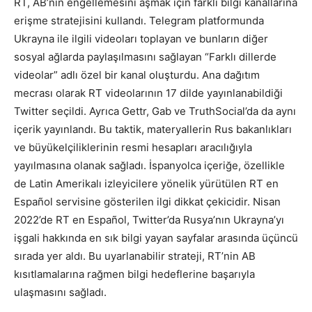
RT, AB’nin engellemesini aşmak için farklı bilgi kanallarına
erişme stratejisini kullandı. Telegram platformunda
Ukrayna ile ilgili videoları toplayan ve bunların diğer
sosyal ağlarda paylaşılmasını sağlayan “Farklı dillerde
videolar” adlı özel bir kanal oluşturdu. Ana dağıtım
mecrası olarak RT videolarının 17 dilde yayınlanabildiği
Twitter seçildi. Ayrıca Gettr, Gab ve TruthSocial’da da aynı
içerik yayınlandı. Bu taktik, materyallerin Rus bakanlıkları
ve büyükelçiliklerinin resmi hesapları aracılığıyla
yayılmasına olanak sağladı. İspanyolca içeriğe, özellikle
de Latin Amerikalı izleyicilere yönelik yürütülen RT en
Español servisine gösterilen ilgi dikkat çekicidir. Nisan
2022’de RT en Español, Twitter’da Rusya’nın Ukrayna’yı
işgali hakkında en sık bilgi yayan sayfalar arasında üçüncü
sırada yer aldı. Bu uyarlanabilir strateji, RT’nin AB
kısıtlamalarına rağmen bilgi hedeflerine başarıyla
ulaşmasını sağladı.