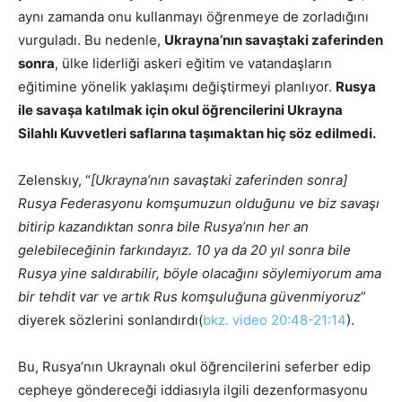
aynı zamanda onu kullanmayı öğrenmeye de zorladığını
vurguladı. Bu nedenle,
Ukrayna’nın savaştaki zaferinden
sonra
, ülke liderliği askeri eğitim ve vatandaşların
eğitimine yönelik yaklaşımı değiştirmeyi planlıyor.
Rusya
ile savaşa katılmak için okul öğrencilerini Ukrayna
Silahlı Kuvvetleri saflarına taşımaktan hiç söz edilmedi.
Zelenskıy, “
[Ukrayna’nın savaştaki zaferinden sonra]
Rusya Federasyonu komşumuzun olduğunu ve biz savaşı
bitirip kazandıktan sonra bile Rusya’nın her an
gelebileceğinin farkındayız. 10 ya da 20 yıl sonra bile
Rusya yine saldırabilir, böyle olacağını söylemiyorum ama
bir tehdit var ve artık Rus komşuluğuna güvenmiyoruz
”
diyerek sözlerini sonlandırdı(
bkz. video 20:48-21:14
).
Bu, Rusya’nın Ukraynalı okul öğrencilerini seferber edip
cepheye göndereceği iddiasıyla ilgili dezenformasyonu