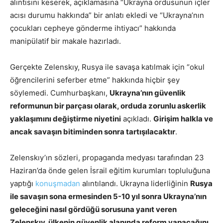
alıntısını keserek, açıklamasına “Ukrayna ordusunun içler
acısı durumu hakkında” bir anlatı ekledi ve “Ukrayna’nın
çocukları cepheye gönderme ihtiyacı” hakkında
manipülatif bir makale hazırladı.
Gerçekte Zelenskıy, Rusya ile savaşa katılmak için “okul
öğrencilerini seferber etme” hakkında hiçbir şey
söylemedi. Cumhurbaşkanı,
Ukrayna’nın güvenlik
reformunun bir parçası olarak, orduda zorunlu askerlik
yaklaşımını değiştirme niyetini
açıkladı.
Girişim halkla ve
ancak savaşın bitiminden sonra tartışılacaktır
.
Zelenskıy’ın sözleri, propaganda medyası tarafından 23
Haziran’da önde gelen İsrail eğitim kurumları topluluğuna
yaptığı
konuşmadan
alıntılandı. Ukrayna liderliğinin
Rusya
ile savaşın sona ermesinden 5-10 yıl sonra Ukrayna’nın
geleceğini nasıl gördüğü sorusuna yanıt veren
Zelenskıy, ülkenin güvenlik alanında reform yapacağını