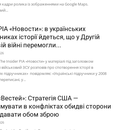
и кадри ролика із зображеннями на Google Maps.
ий...
ІА «Новости»: в українських
никах історії йдеться, що у Другій
ій війні перемогли...
026
he Insider РІА «Новости» у матеріалі під заголовком
військовий ЗСУ розповів про спотворення історії в
х підручниках» повідомляє: «Українські підручники у 2008
ереписані, у...
«Вестей»: Стратегія США —
имувати в конфліктах обидві сторони
одавати обом зброю
026