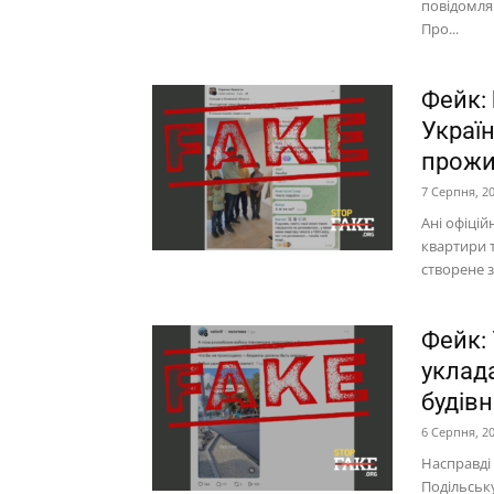
повідомляю
Про...
Фейк: 
Україн
прожи
7 Серпня, 2
Ані офіцій
квартири т
створене з
Фейк:
уклад
будів
6 Серпня, 2
Насправді 
Подільську