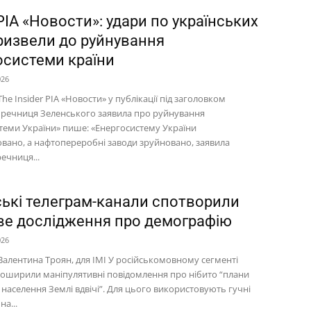
ІА «Новости»: удари по українських
ризвели до руйнування
осистеми країни
026
he Insider РІА «Новости» у публікації під заголовком
речниця Зеленського заявила про руйнування
теми України» пише: «Енергосистему України
вано, а нафтопереробні заводи зруйновано, заявила
ечниця...
ські телеграм-канали спотворили
ве дослідження про демографію
026
Валентина Троян, для ІМІ У російськомовному сегменті
поширили маніпулятивні повідомлення про нібито “плани
населення Землі вдвічі”. Для цього використовують гучні
на...