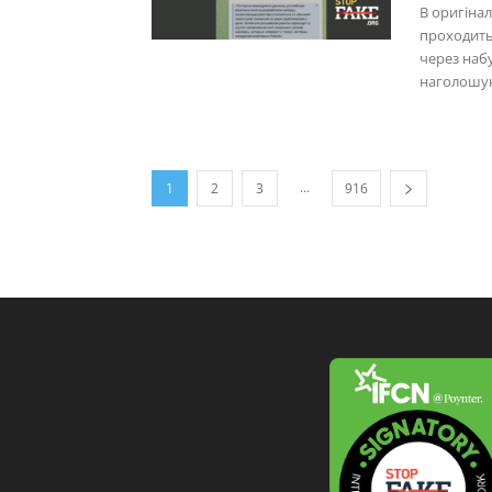
В оригінал
проходить
через набу
наголошую
...
1
2
3
916