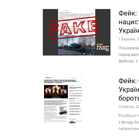
Фейк:
нацис
Україн
1 Березня, 
Поширюван
перед від
фейком. У
Фейк:
Україн
борот
16 Квітня, 2
Російські 
з фонду б
патріотичн