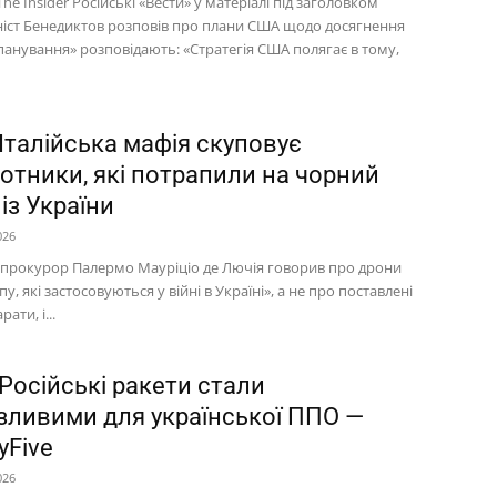
he Insider Російські «Вести» у матеріалі під заголовком
іст Бенедиктов розповів про плани США щодо досягнення
панування» розповідають: «Стратегія США полягає в тому,
Італійська мафія скуповує
лотники, які потрапили на чорний
із України
026
 прокурор Палермо Мауріціо де Лючія говорив про дрони
пу, які застосовуються у війні в Україні», а не про поставлені
рати, і...
Російські ракети стали
зливими для української ППО —
yFive
026