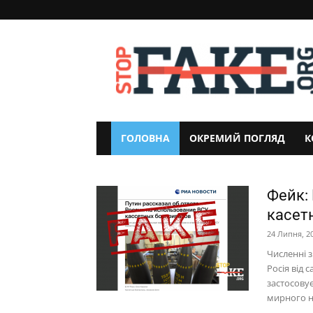
StopFake
ГОЛОВНА
ОКРЕМИЙ ПОГЛЯД
К
Фейк:
касет
24 Липня, 2
Численні 
Росія від
застосовує
мирного на