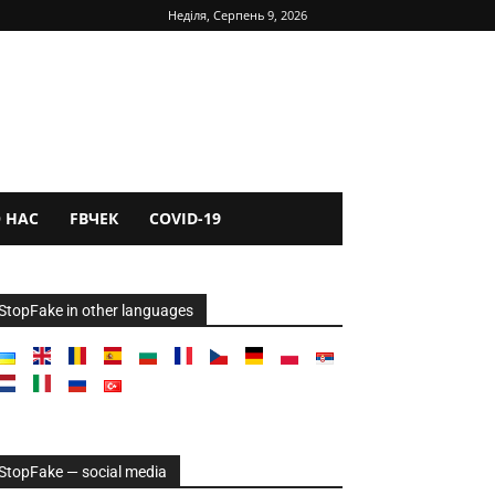
Неділя, Серпень 9, 2026
 НАС
FBЧЕК
COVID-19
StopFake in other languages
StopFake — social media