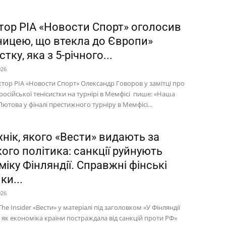
тор РІА «Новости Спорт» оголосив
ницею, що втекла до Європи»
стку, яка з 5-річного...
026
тор РІА «Новости Спорт» Олександр Говоров у замітці про
осійської тенісистки на турнірі в Мемфісі пише: «Наша
ютова у фіналі престижного турніру в Мемфісі...
нік, якого «Вести» видають за
ого політика: санкції руйнують
іку Фінляндії. Справжні фінські
ки...
026
he Insider «Вести» у матеріалі під заголовком «У Фінляндії
 як економіка країни постраждала від санкцій проти РФ»