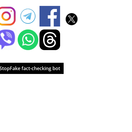
StopFake fact-checking bot