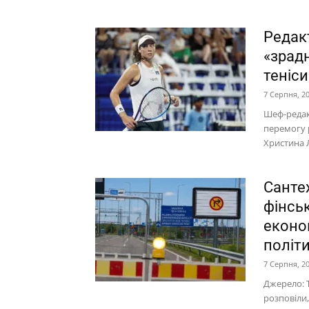
Редак
«зрад
теніси
7 Серпня, 2
Шеф-редак
перемогу р
Христина Л
Сантех
фінськ
економ
політи
7 Серпня, 2
Джерело: T
розповіли,