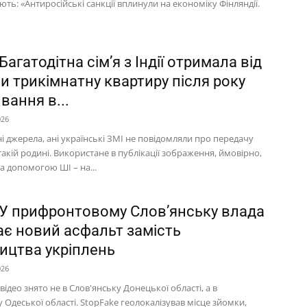
ть: «Антиросійські санкції вплинули на економіку Фінляндії.
Багатодітна сім’я з Індії отримала від
и трикімнатну квартиру після року
вання в...
026
ні джерела, ані українські ЗМІ не повідомляли про передачу
акій родині. Використане в публікації зображення, ймовірно,
а допомогою ШІ – на...
 У прифронтовому Слов’янську влада
ає новий асфальт замість
ництва укріплень
026
відео знято не в Слов'янську Донецької області, а в
 Одеської області. StopFake геолокалізував місце зйомки,