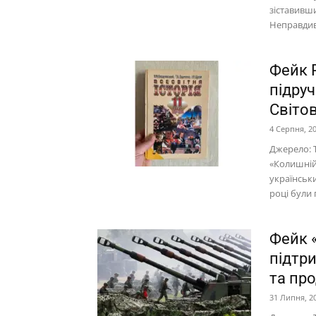
зіставивш
Неправдив
Фейк Р
підруч
Світов
4 Серпня, 2
Джерело: T
«Колишній 
українськи
році були п
Фейк 
підтр
та пр
31 Липня, 2