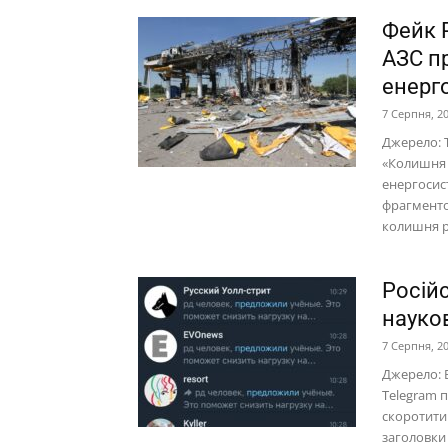
Фейк Р
АЗС п
енерг
7 Серпня, 2
Джерело: T
«Колишня 
енергосис
фрагменто
колишня р
Росій
науко
7 Серпня, 2
Джерело: 
Telegram 
скоротити 
заголовки 