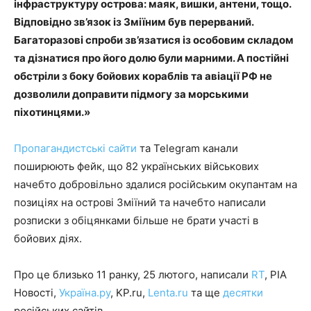
інфраструктуру острова: маяк, вишки, антени, тощо.
Відповідно зв’язок із Зміїним був перерваний.
Багаторазові спроби зв’язатися із особовим складом
та дізнатися про його долю були марними. А постійні
обстріли з боку бойових кораблів та авіації РФ не
дозволили доправити підмогу за морськими
піхотинцями.»
Пропагандистські
сайти
та Telegram канали
поширюють фейк, що 82 українських військових
начебто добровільно здалися російським окупантам на
позиціях на острові Зміїний та начебто написали
розписки з обіцянками більше не брати участі в
бойових діях.
Про це близько 11 ранку, 25 лютого, написали
RT
, РІА
Новості,
Україна.ру
, KP.ru,
Lenta.ru
та ще
десятки
російських сайтів.