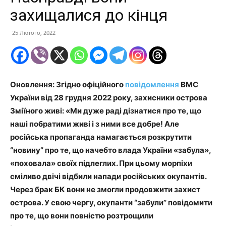
захищалися до кінця
25 Лютого, 2022
Оновлення: Згідно офіційного
повідомлення
ВМС
України від 28 грудня 2022 року, захисники острова
Зміїного живі: «Ми дуже раді дізнатися про те, що
наші побратими живі і з ними все добре! Але
російська пропаганда намагається розкрутити
“новину” про те, що начебто влада України «забула»,
«поховала» своїх підлеглих. При цьому морпіхи
сміливо двічі відбили напади російських окупантів.
Через брак БК вони не змогли продовжити захист
острова. У свою чергу, окупанти “забули” повідомити
про те, що вони повністю розтрощили