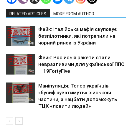
RELATED ARTICLES
MORE FROM AUTHOR
Фейк: Італійська мафія скуповує
безпілотники, які потрапили на
чорний ринок із України
Фейк: Російські ракети стали
невразливими для української ППО
— 19FortyFive
Маніпуляція: Тепер українців
«бусифікуватимуть» військові
частини, а нацбати допоможуть
ТЦК «ловити людей»