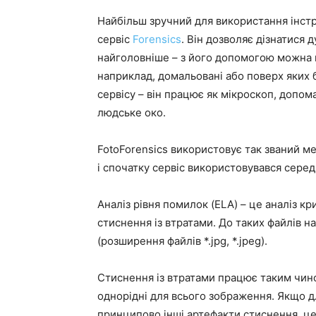
Найбільш зручний для використання інстр
сервіс
Forensics
. Він дозволяє дізнатися 
найголовніше – з його допомогою можна ви
наприклад, домальовані або поверх яких 
сервісу – він працює як мікроскоп, допома
людське око.
FotoForensics використовує так званий мет
і спочатку сервіс використовувався серед
Аналіз рівня помилок (ELA) – це аналіз кр
стиснення із втратами. До таких файлів 
(розширення файлів *.jpg, *.jpeg).
Стиснення із втратами працює таким чино
однорідні для всього зображення. Якщо 
принципово інші артефакти стиснення, це