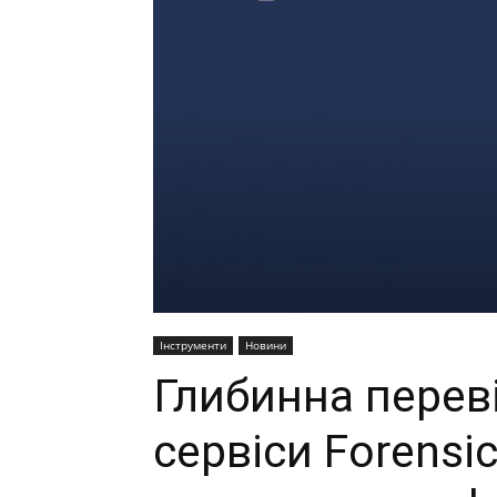
Інструменти
Новини
Глибинна переві
сервіси Forensics