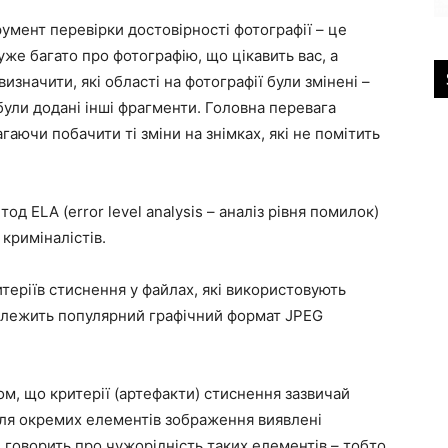
умент перевірки достовірності фотографії – це
дуже багато про фотографію, що цікавить вас, а
значити, які області на фотографії були змінені –
були додані інші фрагменти. Головна перевага
гаючи побачити ті зміни на знімках, які не помітить
од ELA (error level analysis – аналіз рівня помилок)
 криміналістів.
итеріїв стиснення у файлах, які використовують
належить популярний графічний формат JPEG
м, що критерії (артефакти) стиснення зазвичай
для окремих елементів зображення виявлені
 говорить про чужорідність таких елементів – тобто