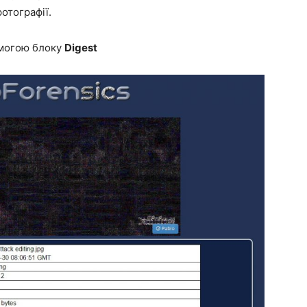
отографії.
омогою блоку
Digest