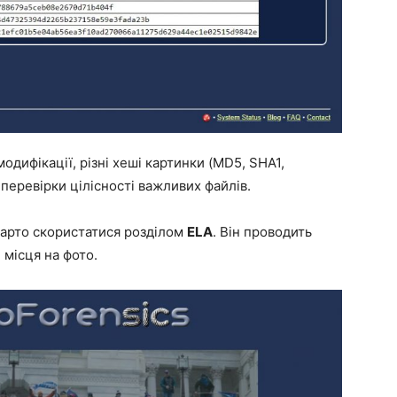
модифікації, різні хеші картинки (MD5, SHA1,
 перевірки цілісності важливих файлів.
 варто скористатися розділом
ELA
. Він проводить
і місця на фото.