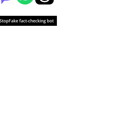
StopFake fact-checking bot