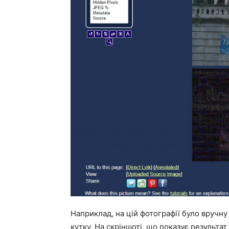
Наприклад, на цій фотографії було вручн
кутку. На скріншоті, що показує результат