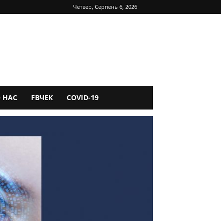
Четвер, Серпень 6, 2026
 НАС
FBЧЕК
COVID-19