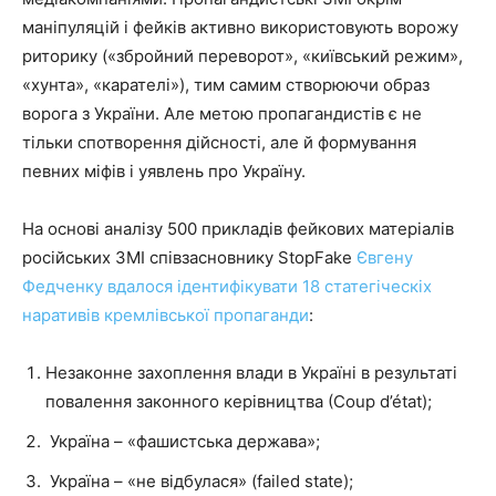
маніпуляцій і фейків активно використовують ворожу
риторику («збройний переворот», «київський режим»,
«хунта», «карателі»), тим самим створюючи образ
ворога з України. Але метою пропагандистів є не
тільки спотворення дійсності, але й формування
певних міфів і уявлень про Україну.
На основі аналізу 500 прикладів фейкових матеріалів
російських ЗМІ співзасновнику StopFake
Євгену
Федченку вдалося ідентифікувати 18 статегіческіх
наративів кремлівської пропаганди
:
Незаконне захоплення влади в Україні в результаті
повалення законного керівництва (Сoup d’état);
Україна – «фашистська держава»;
Україна – «не відбулася» (failed state);