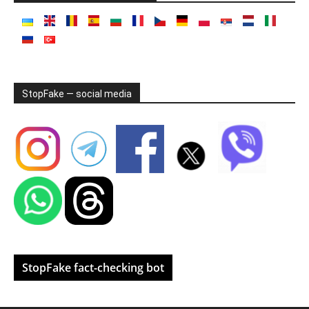
StopFake — social media
StopFake fact-checking bot