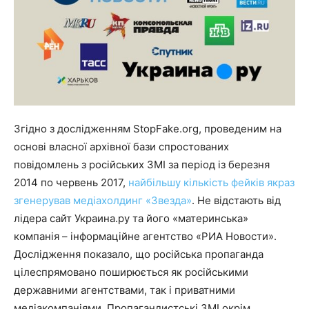
Згідно з дослідженням StopFake.org, проведеним на
основі власної архівної бази спростованих
повідомлень з російських ЗМІ за період із березня
2014 по червень 2017,
найбільшу кількість фейків якраз
згенерував медіахолдинг «Звезда»
. Не відстають від
лідера сайт Украина.ру та його «материнська»
компанія – інформаційне агентство «РИА Новости».
Дослідження показало, що російська пропаганда
цілеспрямовано поширюється як російськими
державними агентствами, так і приватними
медіакомпаніями. Пропагандистські ЗМІ окрім