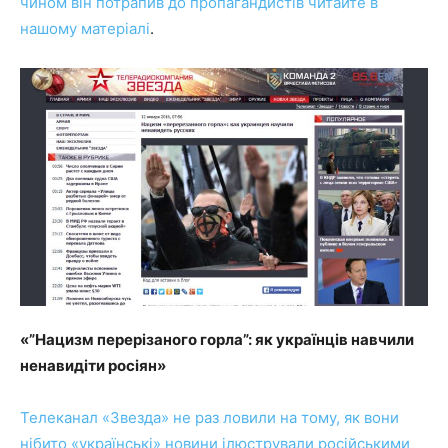
чином він потрапив до пропагандистів читайте в
нашому матеріалі
.
«”Нацизм перерізаного горла”: як українців навчили
ненавидіти росіян»
Телеканал «Звезда» не раз ловили на тому, як вони
нібито «українські» новини ілюстрували російськими