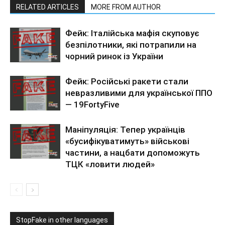
RELATED ARTICLES
MORE FROM AUTHOR
Фейк: Італійська мафія скуповує
безпілотники, які потрапили на
чорний ринок із України
Фейк: Російські ракети стали
невразливими для української ППО
— 19FortyFive
Маніпуляція: Тепер українців
«бусифікуватимуть» військові
частини, а нацбати допоможуть
ТЦК «ловити людей»
StopFake in other languages