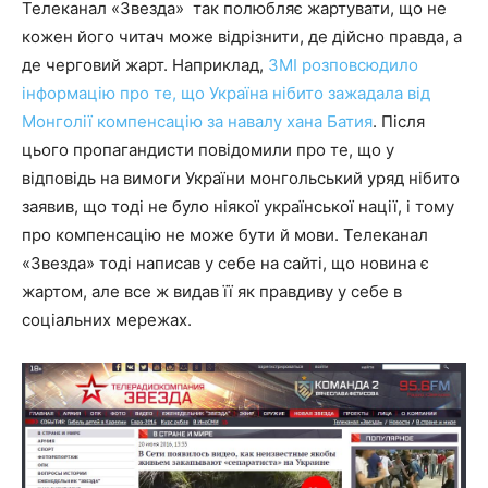
Телеканал «Звезда» так полюбляє жартувати, що не
кожен його читач може відрізнити, де дійсно правда, а
де черговий жарт. Наприклад,
ЗМІ розповсюдило
інформацію про те, що Україна нібито зажадала від
Монголії компенсацію за навалу хана Батия
. Після
цього пропагандисти повідомили про те, що у
відповідь на вимоги України монгольський уряд нібито
заявив, що тоді не було ніякої української нації, і тому
про компенсацію не може бути й мови. Телеканал
«Звезда» тоді написав у себе на сайті, що новина є
жартом, але все ж видав її як правдиву у себе в
соціальних мережах.