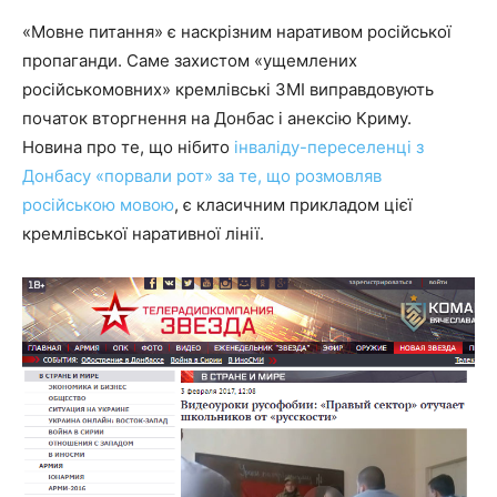
«Мовне питання» є наскрізним наративом російської
пропаганди. Саме захистом «ущемлених
російськомовних» кремлівські ЗМІ виправдовують
початок вторгнення на Донбас і анексію Криму.
Новина про те, що нібито
інваліду-переселенці з
Донбасу «порвали рот» за те, що розмовляв
російською мовою
, є класичним прикладом цієї
кремлівської наративної лінії.