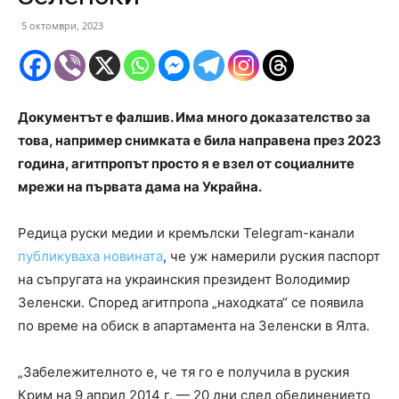
5 октомври, 2023
Документът е фалшив. Има много доказателство за
това, например снимката е била направена през 2023
година, агитпропът просто я е взел от социалните
мрежи на първата дама на Украйна.
Редица руски медии и кремълски Telegram-канали
публикуваха новината
, че уж намерили руския паспорт
на съпругата на украинския президент Володимир
Зеленски. Според агитпропа „находката“ се появила
по време на обиск в апартамента на Зеленски в Ялта.
„Забележителното е, че тя го е получила в руския
Крим на 9 април 2014 г. — 20 дни след обединението