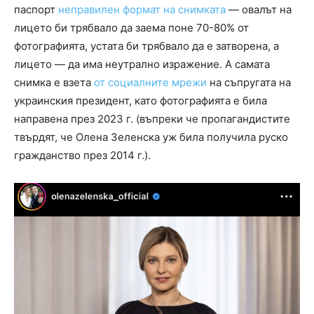
паспорт
неправилен формат на снимката
— овалът на
лицето би трябвало да заема поне 70-80% от
фотографията, устата би трябвало да е затворена, а
лицето — да има неутрално изражение. А самата
снимка е взета
от социалните мрежи
на съпругата на
украинския президент, като фотографията е била
направена през 2023 г. (въпреки че пропагандистите
твърдят, че Олена Зеленска уж била получила руско
гражданство през 2014 г.).