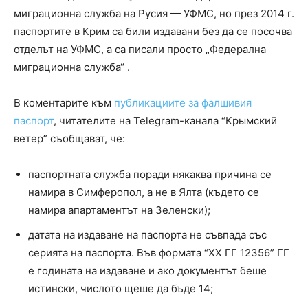
миграционна служба на Русия — УФМС, но през 2014 г.
паспортите в Крим са били издавани без да се посочва
отделът на УФМС, а са писали просто „Федерална
миграционна служба“ .
В коментарите към
публикациите за фалшивия
паспорт
, читателите на Telegram-канала “Крымский
ветер” съобщават, че:
паспортната служба поради някаква причина се
намира в Симферопол, а не в Ялта (където се
намира апартаментът на Зеленски);
датата на издаване на паспорта не съвпада със
серията на паспорта. Във формата “XX ГГ 12356” ГГ
е годината на издаване и ако документът беше
истински, числото щеше да бъде 14;