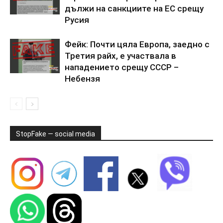
дължи на санкциите на ЕС срещу
Русия
Фейк: Почти цяла Европа, заедно с
Третия райх, е участвала в
нападението срещу СССР –
Небензя
StopFake — social media