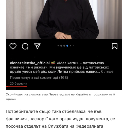
Скрийншот на снимката на Първата дама на Украйна от социалните й
мрежи
Потребителите също така отбелязаха, че във
фалшивия „паспорт“ като орган издал документа, се
посочва отделът на Службата на Федералната