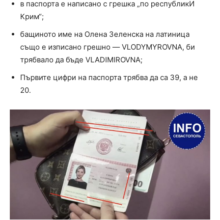
в паспорта е написано с грешка „по республикИ
Крим“;
бащиното име на Олена Зеленска на латиница
също е изписано грешно — VLODYMYROVNA, би
трябвало да бъде VLADIMIROVNA;
Първите цифри на паспорта трябва да са 39, а не
20.