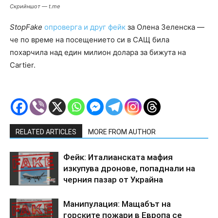
Скрийншот — t.me
StopFake
опроверга и друг фейк
за Олена Зеленска —
че по време на посещението си в САЩ била
похарчила над един милион долара за бижута на
Cartier.
RELATED ARTICLES
MORE FROM AUTHOR
Фейк: Италианската мафия
изкупува дронове, попаднали на
черния пазар от Украйна
Манипулация: Мащабът на
горските пожари в Европа се