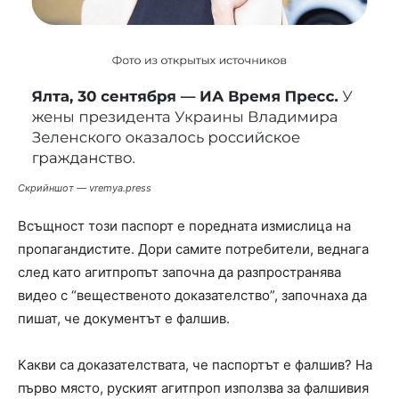
Скрийншот — vremya.press
Всъщност този паспорт е поредната измислица на
пропагандистите. Дори самите потребители, веднага
след като агитпропът започна да разпространява
видео с “вещественото доказателство”, започнаха да
пишат, че документът е фалшив.
Какви са доказателствата, че паспортът е фалшив? На
първо място, руският агитпроп използва за фалшивия