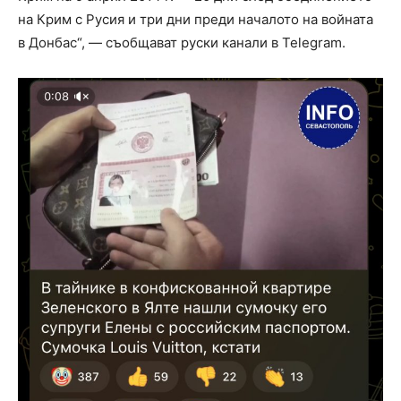
на Крим с Русия и три дни преди началото на войната
в Донбас“, — съобщават руски канали в Telegram.