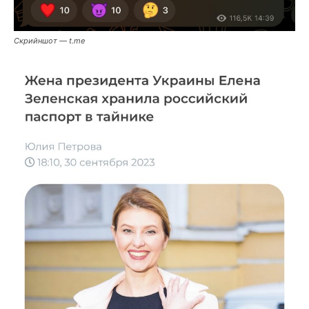
Скрийншот — t.me