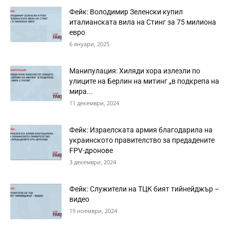
Фейк: Володимир Зеленски купил
италианската вила на Стинг за 75 милиона
евро
6 януари, 2025
Манипулация: Хиляди хора излезли по
улиците на Берлин на митинг „в подкрепа на
мира...
11 декември, 2024
Фейк: Израелската армия благодарила на
украинското правителство за предадените
FPV-дронове
3 декември, 2024
Фейк: Служители на TЦК бият тийнейджър –
видео
19 ноември, 2024