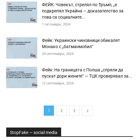
ФЕЙК: Човекът, стрелял по Тръмп, „е
подкрепял Украйна — доказателство за
това са социалните...
1 октомври, 2024
Фейк: Украински чиновници обикалят
Монако с „батманмобил“
24 септември, 2024
Фейк: На границата с Полша „спряли да
пускат дори жените“ — TЦК проверявал за...
12 септември, 2024
1
2
3
StopFake — social media