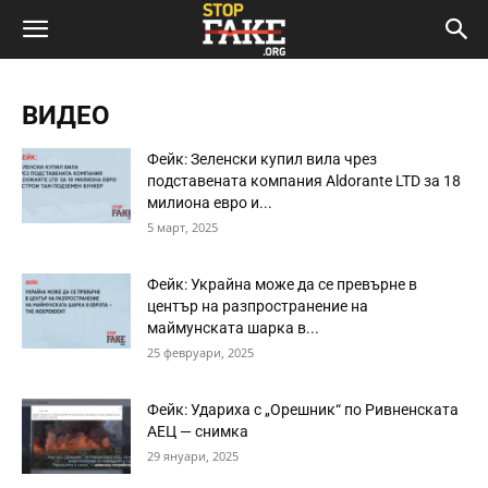
ВИДЕО
Фейк: Зеленски купил вила чрез
подставената компания Aldorante LTD за 18
милиона евро и...
5 март, 2025
Фейк: Украйна може да се превърне в
център на разпространение на
маймунската шарка в...
25 февруари, 2025
Фейк: Удариха с „Орешник“ по Ривненската
АЕЦ — снимка
29 януари, 2025