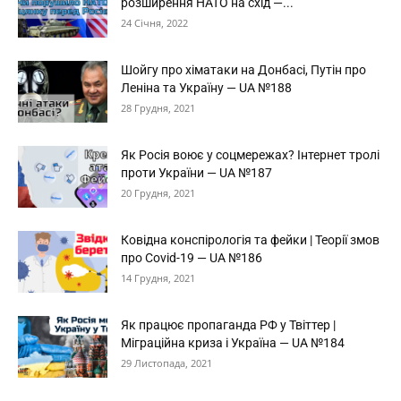
розширення НАТО на схід —...
24 Січня, 2022
Шойгу про хіматаки на Донбасі, Путін про
Леніна та Україну — UA №188
28 Грудня, 2021
Як Росія воює у соцмережах? Інтернет тролі
проти України — UA №187
20 Грудня, 2021
Ковідна конспірологія та фейки | Теорії змов
про Covid-19 — UA №186
14 Грудня, 2021
Як працює пропаганда РФ у Твіттер |
Міграційна криза і Україна — UA №184
29 Листопада, 2021