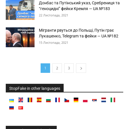
Донбас та Путінський указ, Сребрениця та
“геноцидні” фейки Кремля — UA №183
22 Листопада, 2021
Мігранти рвуться до Польщі, Путін грає
Лукашенко, Telegram та фейки — UA №182
15 Листопада, 2021
1
2
3
StopFake in other languages