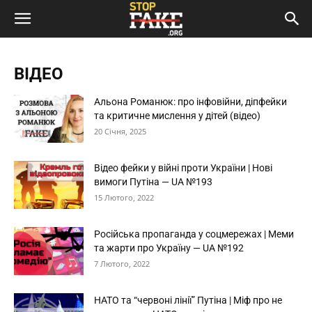
ВІДЕО
Альона Романюк: про інфовійни, діпфейки
та критичне мислення у дітей (відео)
20 Січня, 2025
Відео фейки у війні проти України | Нові
вимоги Путіна — UA №193
15 Лютого, 2022
Російська пропаганда у соцмережах | Меми
та жарти про Україну — UA №192
7 Лютого, 2022
НАТО та “червоні лінії” Путіна | Міф про не