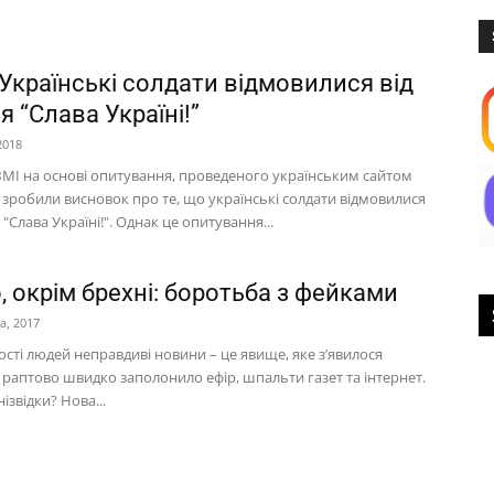
 Українські солдати відмовилися від
я “Слава Україні!”
2018
 ЗМІ на основі опитування, проведеного українським сайтом
 зробили висновок про те, що українські солдати відмовилися
я "Слава Україні!". Однак це опитування...
, окрім брехні: боротьба з фейками
а, 2017
сті людей неправдиві новини – це явище, яке з’явилося
а раптово швидко заполонило ефір, шпальти газет та інтернет.
ізвідки? Нова...