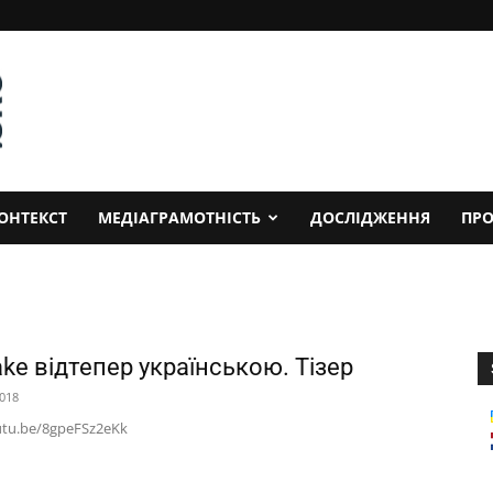
ОНТЕКСТ
МЕДІАГРАМОТНІСТЬ
ДОСЛІДЖЕННЯ
ПРО
ke відтепер українською. Тізер
2018
utu.be/8gpeFSz2eKk