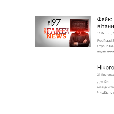
Фейк:
вітанн
13 Лютого, 
Російські
Страна.ua,
від вітанн
Нічого
27 Листопад
Для більшо
нізвідки т
Чи дійсно н