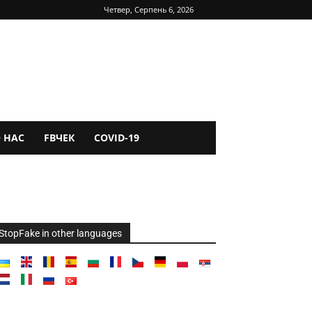
Четвер, Серпень 6, 2026
 НАС
FBЧЕК
COVID-19
StopFake in other languages