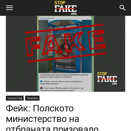
novosti-bg
Новини
Фейк: Полското
министерство на
отбраната призовало