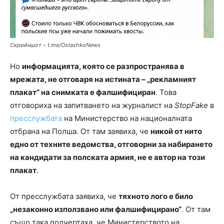
Скрийншот – t.me/OstashkoNews
Но
информацията, която се разпространява в
мрежата, не отговаря на истината – „рекламният
плакат“ на снимката е фалшифициран
. Това
отговориха на запитването на журналист на
StopFake
в
пресслужбата
на Министерство на националната
отбрана на Полша. От там заявиха, че
никой от нито
едно от техните ведомства, отговорни за набирането
на кандидати за полската армия, не е автор на този
плакат
.
От пресслужбата заявиха, че
тяхното лого е било
„незаконно използвано или фалшифицирано“
. От там
също така подчертаха, че Министерството на