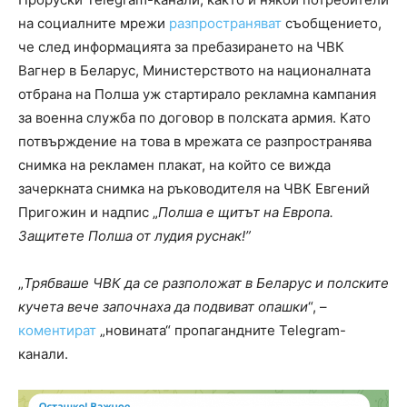
на социалните мрежи
разпространяват
съобщението,
че след информацията за пребазирането на ЧВК
Вагнер в Беларус, Министерството на националната
отбрана на Полша уж стартирало рекламна кампания
за военна служба по договор в полската армия. Като
потвърждение на това в мрежата се разпространява
снимка на рекламен плакат, на който се вижда
зачеркната снимка на ръководителя на ЧВК Евгений
Пригожин и надпис „
Полша е щитът на Европа.
Защитете Полша от лудия руснак!”
„
Трябваше ЧВК да се разположат в Беларус и полските
кучета вече започнаха да подвиват опашки
“, –
коментират
„новината“ пропагандните Telegram-
канали.