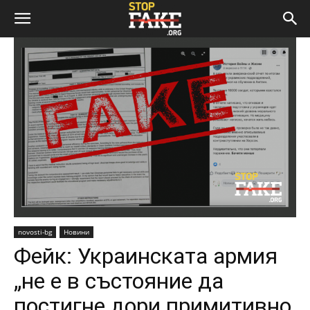
novosti-bg
Новини
Фейк: Украинската армия
„не е в състояние да
постигне дори примитивно