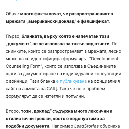
Обаче
много факти сочат, че разпространеният в
мрежата „американски доклад“ е фалшификат
.
Първо,
бланката, върху която е напечатан този
„документ“, не се използва за такъв вид отчети
. По
снимките, които се разпространяват в мрежата, лесно
може да се идентифицира формулярът “Development
Counseling Form”, който се използва в Съединените
щати за документиране на индивидуални консултации
с войници. Тази бланка
е публикувана
на официалния
сайт на армията на САЩ. Така че не е проблем
формулярът да се изтегли и попълни.
Второ,
този „доклад“ съдържа много лексични и
стилистични грешки, което е недопустимо за
подобни документи
. Например
LeadStories
обърнаха