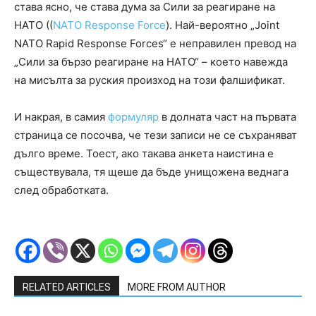
става ясно, че става дума за Сили за реагиране на
НАТО ((
NATO Response Force
). Най-вероятно „Joint
NATO Rapid Response Forces“ е неправилен превод на
„Сили за бързо реагиране на НАТО“ – което навежда
на мисълта за руския произход на този фалшификат.
И накрая, в самия
формуляр
в долната част на първата
страница се посочва, че тези записи не се съхраняват
дълго време. Тоест, ако такава анкета наистина е
съществувала, тя щеше да бъде унищожена веднага
след обработката.
RELATED ARTICLES
MORE FROM AUTHOR