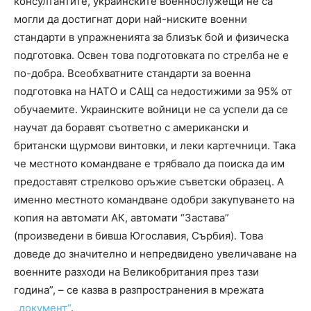
консултантите, украинските военнослужещи не са
могли да достигнат дори най-ниските военни
стандарти в упражненията за близък бой и физическа
подготовка. Освен това подготовката по стрелба не е
по-добра. Всеобхватните стандарти за военна
подготовка на НАТО и САЩ са недостижими за 95% от
обучаемите. Украинските войници не са успели да се
научат да боравят съответно с американски и
британски щурмови винтовки, и леки картечници. Така
че местното командване е трябвало да поиска да им
предоставят стрелково оръжие съветски образец. А
именно местното командване одобри закупуването на
копия на автомати АК, автомати “Застава”
(произведени в бивша Югославия, Сърбия). Това
доведе до значително и непредвидено увеличаване на
военните разходи на Великобритания през тази
година”, – се казва в разпространения в мрежата
„документ“
.