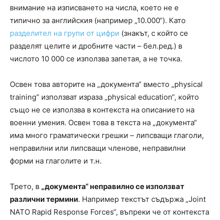
внимание на изписването на числа, което не е
типично за английския (например „10.000“). Като
разделител на групи от цифри
(знакът, с който се
разделят целите и дробните части – бел.ред.) в
числото 10 000 се използва запетая, а не точка.
Освен това авторите на „документа“ вместо „physical
training“ използват израза „physical education“, който
също не се използва в контекста на описанието на
военни умения. Освен това в текста на „документа“
има много граматически грешки – липсващи глаголи,
неправилни или липсващи членове, неправилни
форми на глаголите и т.н.
Трето, в
„документа“ неправилно се използват
различни термини
. Например текстът съдържа „Joint
NATO Rapid Response Forces“, въпреки че от контекста