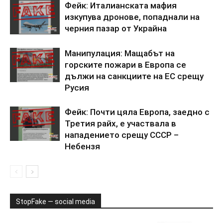
Фейк: Италианската мафия
изкупува дронове, попаднали на
черния пазар от Украйна
Манипулация: Мащабът на
горските пожари в Европа се
дължи на санкциите на ЕС срещу
Русия
Фейк: Почти цяла Европа, заедно с
Третия райх, е участвала в
нападението срещу СССР –
Небензя
StopFake — social media