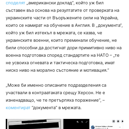
споделят
„американски доклад“, който уж бил
съставен въз основа на резултатите от проверката на
украинските части от Въоръжените сили на Украйна,
които се намират на обучение в Англия. В „документа“,
който уж бил изтекъл в мрежата, се казва, че
украинските военни, които преминали обучение, не
били способни да достигнат дори примитивно ниво на
военна подготовка според стандартите на НАТО – „те
не усвоиха огневата и тактическа подготовка, имат
ниско ниво на морално състояние и мотивация.“
„Може би именно описаните подразделения са
участвали в контраатаката срещу Херсон. Не е
изненадващо, че те претърпяха поражение“, –
коментират
“документа” в мрежата.