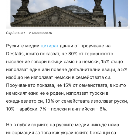
Скрйиншот – v-tatarstane.ru
Руските медии
цитират
данни от проучване на
Destatis, които показват, че 80% от германското
население говори вкъщи само на немски, 15% също
използват един или повече допълнителни езици, а 5%
изобщо не използват немски в семействата си.
Проучването показва, че 15% от семействата, в които
немският език не е роден, използват турски в
ежедневието си, 13% от семействата използват руски,
10% – арабски, 7% – полски и английски – 6%.
Но в публикациите на руските медии никъде няма
информация за това как украинските бежанци са