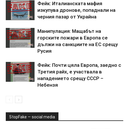
Фейк: Италианската мафия
изкупува дронове, попаднали на
черния пазар от Украйна
Манипулация: Мащабът на
горските пожари в Европа се
дължи на санкциите на ЕС срещу
Русия
Фейк: Почти цяла Европа, заедно с
Третия райх, е участвала в
нападението срещу СССР –
Небензя
StopFake — social media