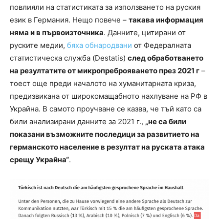
повлияли на статистиката за използването на руския
език в Германия. Нещо повече –
такава информация
няма и в първоизточника
. Данните, цитирани от
руските медии,
бяха обнародвани
от Федералната
статистическа служба (Destatis)
след обработването
на резултатите от микропреброяването през 2021 г
–
тоест още преди началото на хуманитарната криза,
предизвикана от широкомащабното нахлуване на РФ в
Украйна. В самото проучване се казва, че тъй като са
били анализирани данните за 2021 г.,
„не са били
показани възможните последици за развитието на
германското население в резултат на руската атака
срещу Украйна“
.