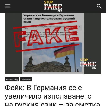
novosti-bg
Новини
Фейк: В Германия се е
увеличило използването
на руския език – за сметка