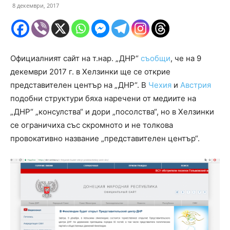
8 декември, 2017
Официалният сайт на т.нар. „ДНР“
съобщи
, че на 9
декември 2017 г. в Хелзинки ще се открие
представителен център на „ДНР“. В
Чехия
и
Австрия
подобни структури бяха наречени от медиите на
„ДНР“ „консулства“ и дори „посолства“, но в Хелзинки
се ограничиха със скромното и не толкова
провокативно название „представителен център“.