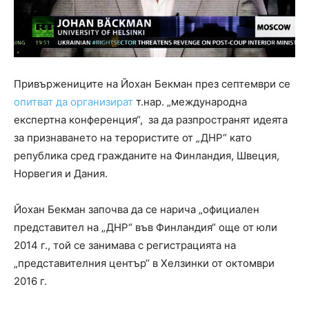
Привържениците на Йохан Бекман през септември се
опитват да организират
т.нар. „международна
експертна конференция“, за да разпространят идеята
за признаването на терористите от „ДНР“ като
република сред гражданите на Финландия, Швеция,
Норвегия и Дания.
Йохан Бекман започва да се нарича „официален
представител на „ДНР“ във Финландия“ още от юли
2014 г., той се занимава с регистрацията на
„представителния център“ в Хелзинки от октомври
2016 г.