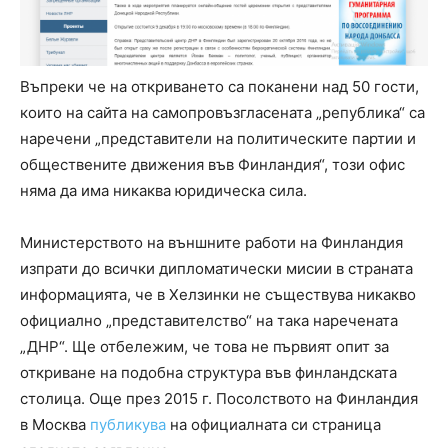
Въпреки че на откриването са поканени над 50 гости,
които на сайта на самопровъзгласената „република“ са
наречени „представители на политическите партии и
обществените движения във Финландия“, този офис
няма да има никаква юридическа сила.
Министерството на външните работи на Финландия
изпрати до всички дипломатически мисии в страната
информацията, че в Хелзинки не съществува никакво
официално „представителство“ на така наречената
„ДНР“. Ще отбележим, че това не първият опит за
откриване на подобна структура във финландската
столица. Още през 2015 г. Посолството на Финландия
в Москва
публикува
на официалната си страница