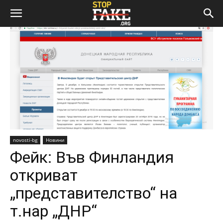
novosti-bg
Новини
Фейк: Във Финландия
откриват
„представителство“ на
т.нар „ДНР“