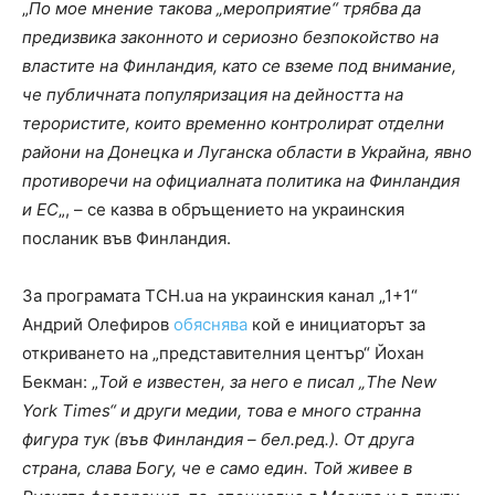
„
По мое мнение такова „мероприятие“ трябва да
предизвика законното и сериозно безпокойство на
властите на Финландия, като се вземе под внимание,
че публичната популяризация на дейността на
терористите, които временно контролират отделни
райони на Донецка и Луганска области в Украйна, явно
противоречи на официалната политика на Финландия
и ЕС
„, – се казва в обръщението на украинския
посланик във Финландия.
За програмата ТСН.ua на украинския канал „1+1“
Андрий Олефиров
обяснява
кой е инициаторът за
откриването на „представителния център“ Йохан
Бекман: „
Той е известен, за него е писал „The New
York Times“ и други медии, това е много странна
фигура тук (във Финландия – бел.ред.). От друга
страна, слава Богу, че е само един. Той живее в