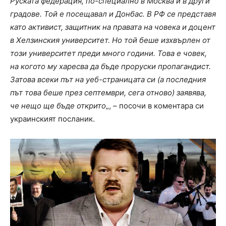
Руската федерация, по-специално в Москва и в други
градове. Той е посещавал и Донбас. В РФ се представя
като активист, защитник на правата на човека и доцент
в Хелзинския университет. Но той беше изхвърлен от
този университет преди много години. Това е човек,
на когото му харесва да бъде проруски пропагандист.
Затова всеки път на уеб-страницата си (а последния
път това беше през септември, сега отново) заявява,
че нещо ще бъде открито
„, – посочи в коментара си
украинският посланик.