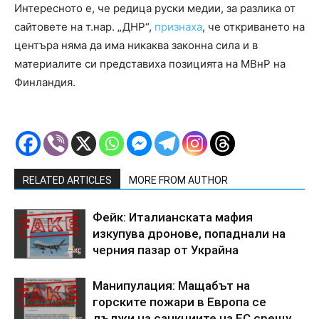
Интересното е, че редица руски медии, за разлика от
сайтовете на т.нар. „ДНР“,
признаха
, че откриването на
центъра няма да има никаква законна сила и в
материалите си представиха позицията на МВнР на
Финландия.
RELATED ARTICLES
MORE FROM AUTHOR
Фейк: Италианската мафия
изкупува дронове, попаднали на
черния пазар от Украйна
Манипулация: Мащабът на
горските пожари в Европа се
дължи на санкциите на ЕС срещу