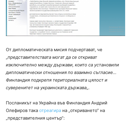
От дипломатическата мисия подчертават, че
„
представителствата могат да се откриват
изключително между държави, които са установили
дипломатически отношения по взаимно съгласие…
Финландия подкрепя териториалната цялост и
суверенитет на украинската държава
„.
Посланикът на Украйна във Финландия Андрий
Олефиров така
отреагира
на „откриването“ на
„представителния център“: