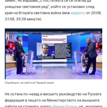
заявят, че Варшава „с постъпката си се опитва да
унищожи световния ред“, който се установил след
края на Втората световна война (виж
видеото
от 20:08,
31:58, 35:38 минути
).
Скрийншот на сайта на Первый канал
Не остана по-назад и висшето ръководство на Руската
федерация в лицето на Министерството на външните
работи на страната, което
обвини Полша
, че „игнорира