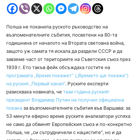
Полша не поканила руското ръководство на
възпоменателните събития, посветени на 80-та
годишнина от началото на Втората световна война,
защото уж самата тя искала да раздели СССР и да
завземе част от териториите на Съветския съюз през
1939 г. Ето такъв фейк обсъждаха гостите на
програмата „Время покажет“ („Времето ще покаже“)
на руския „Первый канал“
. Руските експерти
разискваха новината, че
тази година руският
президент Владимир Путин не получил официална
покана
за възпоменателните събития във Варшава: за
53 минути ефирно време руските анализатори успяха
не само да обвинят Европейския съюз и по-конкретно
Полша, че „си сътрудничели с нацистите“, но и да