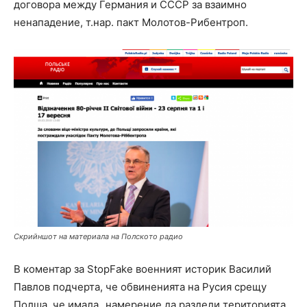
договора между Германия и СССР за взаимно
ненападение, т.нар. пакт Молотов-Рибентроп.
Скрийншот на материала на Полското радио
В коментар за StopFake военният историк Василий
Павлов подчерта, че обвиненията на Русия срещу
Полша, че имала „намерение да раздели територията