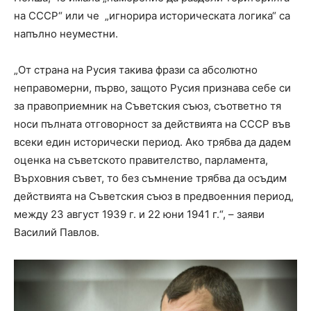
на СССР“ или че „игнорира историческата логика“ са
напълно неуместни.
„От страна на Русия такива фрази са абсолютно
неправомерни, първо, защото Русия признава себе си
за правоприемник на Съветския съюз, съответно тя
носи пълната отговорност за действията на СССР във
всеки един исторически период. Ако трябва да дадем
оценка на съветското правителство, парламента,
Върховния съвет, то без съмнение трябва да осъдим
действията на Съветския съюз в предвоенния период,
между 23 август 1939 г. и 22 юни 1941 г.“, – заяви
Василий Павлов.