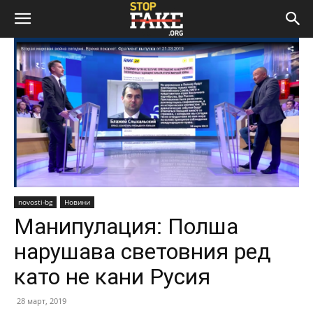
novosti-bg
Новини
Манипулация: Полша
нарушава световния ред
като не кани Русия
28 март, 2019