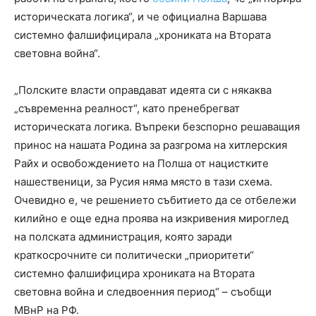
историческата логика“, и че официална Варшава
системно фалшифицирала „хрониката на Втората
световна война“.
„Полските власти оправдават идеята си с някаква
„съвременна реалност“, като пренебрегват
историческата логика. Въпреки безспорно решаващия
принос на нашата Родина за разгрома на хитлерския
Райх и освобождението на Полша от нацистките
нашественици, за Русия няма място в тази схема.
Очевидно е, че решението събитието да се отбележи
килийно е още една проява на изкривения мироглед
на полската администрация, която заради
краткосрочните си политически „приоритети“
системно фалшифицира хрониката на Втората
световна война и следвоенния период“ – съобщи
МВнР на РФ.