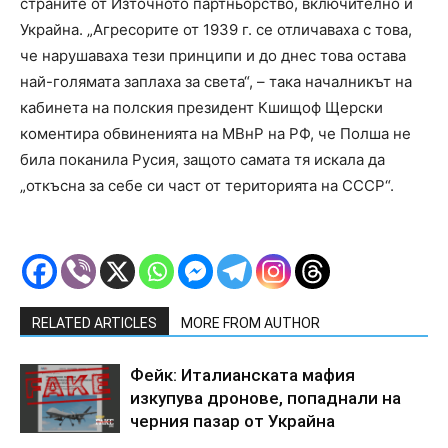
страните от Източното партньорство, включително и
Украйна. „Агресорите от 1939 г. се отличаваха с това,
че нарушаваха тези принципи и до днес това остава
най-голямата заплаха за света“, – така началникът на
кабинета на полския президент Кшищоф Щерски
коментира обвиненията на МВнР на РФ, че Полша не
била поканила Русия, защото самата тя искала да
„откъсна за себе си част от територията на СССР“.
RELATED ARTICLES
MORE FROM AUTHOR
Фейк: Италианската мафия
изкупува дронове, попаднали на
черния пазар от Украйна