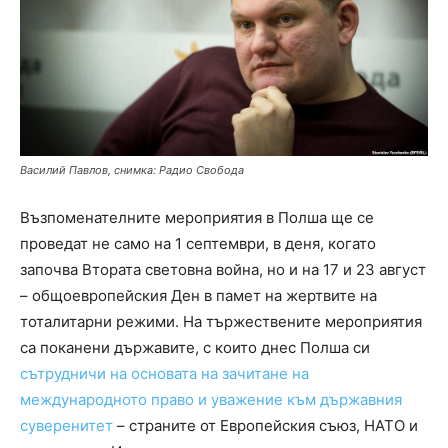
Василий Павлов, снимка: Радио Свобода
Възпоменателните мероприятия в Полша ще се
проведат не само на 1 септември, в деня, когато
започва Втората световна война, но и на 17 и 23 август
– общоевропейския Ден в памет на жертвите на
тоталитарни режими. На тържествените мероприятия
са поканени държавите, с които днес Полша си
сътрудничи на основата на зачитане на
международното право и уважение към държавния
суверенитет
– страните от Европейския съюз, НАТО и