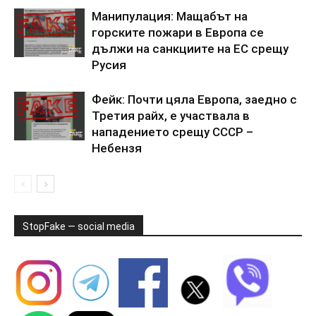
Манипулация: Мащабът на
горските пожари в Европа се
дължи на санкциите на ЕС срещу
Русия
Фейк: Почти цяла Европа, заедно с
Третия райх, е участвала в
нападението срещу СССР –
Небензя
StopFake — social media