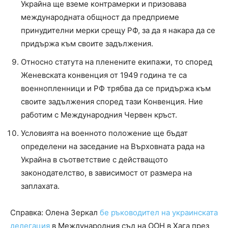
Украйна ще вземе контрамерки и призовава
международната общност да предприеме
принудителни мерки срещу РФ, за да я накара да се
придържа към своите задължения.
Относно статута на пленените екипажи, то според
Женевската конвенция от 1949 година те са
военнопленници и РФ трябва да се придържа към
своите задължения според тази Конвенция. Ние
работим с Международния Червен кръст.
Условията на военното положение ще бъдат
определени на заседание на Върховната рада на
Украйна в съответствие с действащото
законодателство, в зависимост от размера на
заплахата.
Справка: Олена Зеркал
бе ръководител на украинската
делегация
в Международния съд на ООН в Хага през