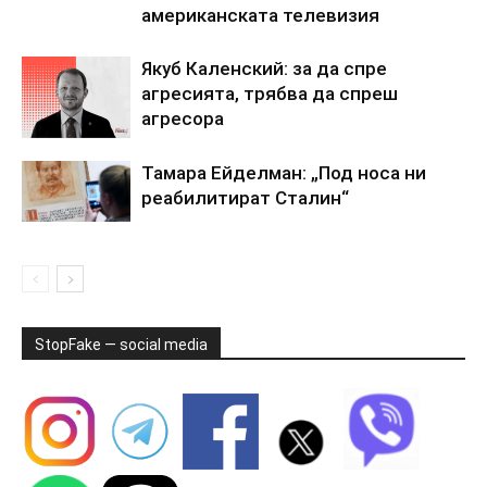
американската телевизия
Якуб Каленский: за да спре
агресията, трябва да спреш
агресора
Тамара Ейделман: „Под носа ни
реабилитират Сталин“
StopFake — social media