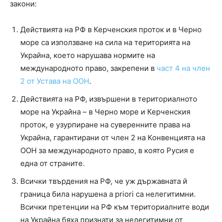
закони:
Действията на РФ в Керченския проток и в Черно
море са използване на сила на територията на
Украйна, което нарушава нормите на
международното право, закрепени в
част 4 на член
2 от Устава на ООН
.
Действията на РФ, извършени в териториалното
море на Украйна – в Черно море и Керченския
проток, е узурпиране на суверенните права на
Украйна, гарантирани от член 2 на Конвенцията на
ООН за международното право, в която Русия е
една от страните.
Всички твърдения на РФ, че уж държавната й
граница била нарушена a priori са нелегитимни.
Всички претенции на РФ към териториалните води
на Украйна бяха признати за нелегитимни от