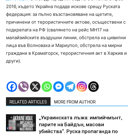
2016, където Украйна подаде искове срещу Руската
федерация: за пълно възстановяване на щетите,
причинени от терористичните актове, осъществени с
подкрепата на РФ (свалянето на рейс МН17 на
малайзийските въздушни линии, обстрела на цивилни
лица във Волноваха и Мариупол, обстрела на мирни
граждани в Краматорск, терористичния акт в Харкив и
други).
RELATED ARTICLES
MORE FROM AUTHOR
„Украинската лъжа: импийчмънт,
парите на Байдън, масови
убийства“. Руска пропаганда по