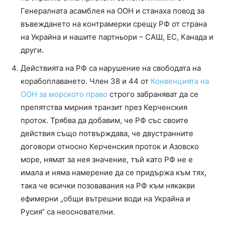
Генералната асамблея на ООН и станаха повод за
въвеждането на контрамерки срещу РФ от страна
на Украйна и нашите партньори – САШ, ЕС, Канада и
други.
Действията на РФ са нарушение на свободата на
корабоплаването. Член 38 и 44 от
Конвенцията на
ООН за морското право
строго забраняват да се
препятства мирния транзит през Керченския
проток. Трябва да добавим, че РФ със своите
действия също потвърждава, че двустранните
договори относно Керченския проток и Азовско
море, нямат за нея значение, тъй като РФ не е
имала и няма намерение да се придържа към тях,
така че всички позовавания на РФ към някакви
ефимерни „общи вътрешни води на Украйна и
Русия“ са неоснователни.