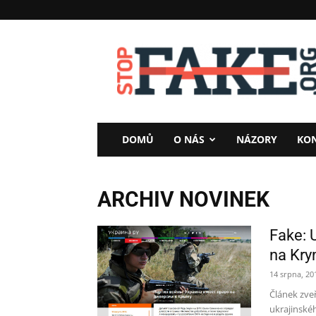
StopFake
DOMŮ
O NÁS
NÁZORY
KO
ARCHIV NOVINEK
Fake: U
na Kr
14 srpna, 20
Článek zve
ukrajinské