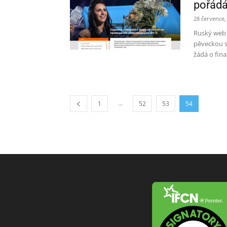
pořádá
28 července,
Ruský web 
pěveckou s
žádá o fina
...
1
52
53
54