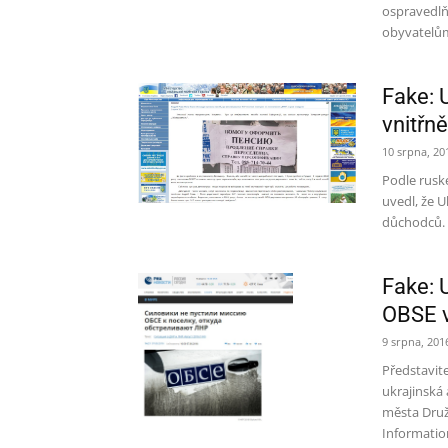
ospravedlň
obyvatelům
Fake: 
vnitřn
10 srpna, 20
Podle ruské
uvedl, že 
důchodců. 
Fake: 
OBSE v
9 srpna, 201
Představite
ukrajinská
města Druž
Information