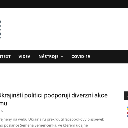
NTEXT
VIDEA
NÁSTROJE
COVID-19
krajinští politici podporují diverzní akce
ymu
16
řejněný na webu Ukraina.ru překroutil facebookový příspěvek
ho poslance Semena Semenčenka, ve kterém údajně