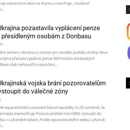
uje subverzivní akce na Krymu a navrhuje „rozdávat
...
Ukrajina pozastavila vyplácení penze
ě přesídleným osobám z Donbasu
16
ho serveru Ukraina.ru ministr pro sociální politiku Andriy Reva
Ukrajina přestala vyplácet penze 300 tisícům donbaských
Reva však nehovořil o ukončení...
Ukrajinská vojska brání pozorovatelům
stoupit do válečné zóny
6
lé separatistické Luhanské lidové republiky (LLR) oznámili, že
 armáda znemožňuje Pozorovatelské misi OBSE vstoupit do
ba v Luhanské oblasti. Podle separatistického webu Luhansk
...