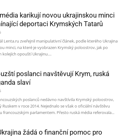
média karikují novou ukrajinskou minci
ínající deportaci Krymských Tatarů
6
l Lenta.ru zveřejnil manipulativní článek, podle kterého Ukrajina
ou minci, na které je vyobrazen Krymský poloostrov, jak po
h kolejích opouští Ukrajinu....
uzští poslanci navštěvují Krym, ruská
anda slaví
6
ancouzských poslanců nedávno navštívila Krymský poloostrov,
 Ruskem v roce 2014. Nejednalo se však o oficiální návštěvu
 francouzským parlamentem. Přesto ruská média referovala...
Ukrajina žádá o finanční pomoc pro