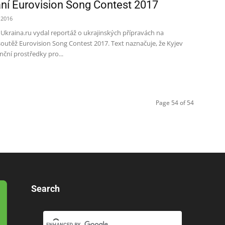
ní Eurovision Song Contest 2017
 2016
Ukraina.ru vydal reportáž o ukrajinských přípravách na
outěž Eurovision Song Contest 2017. Text naznačuje, že Kyjev
nční prostředky pro...
Page 54 of 54
Search