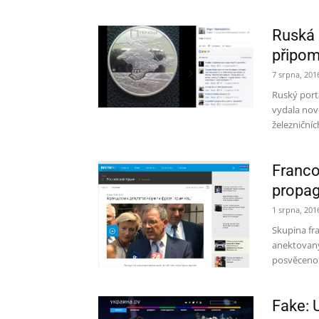
Ruská 
připom
7 srpna, 201
Ruský portá
vydala nov
železničníc
Franco
propag
1 srpna, 201
Skupina fr
anektovaný
posvěcenou
Fake: 