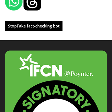
StopFake fact-checking bot