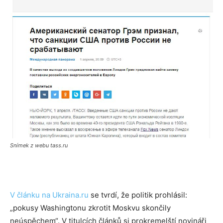
Snímek z webu tass.ru
V článku na Ukraina.ru
se tvrdí, že politik prohlásil:
„pokusy Washingtonu zkrotit Moskvu skončily
neúspěchem“. V titulcích článků si prokremelští novináři