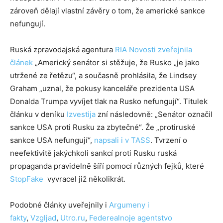
zároveň dělají vlastní závěry o tom, že americké sankce
nefungují.
Ruská zpravodajská agentura
RIA Novosti zveřejnila
článek
„Americký senátor si stěžuje, že Rusko „je jako
utržené ze řetězu“, a současně prohlásila, že Lindsey
Graham „uznal, že pokusy kanceláře prezidenta USA
Donalda Trumpa vyvíjet tlak na Rusko nefungují“. Titulek
článku v deníku
Izvestija
zní následovně: „Senátor označil
sankce USA proti Rusku za zbytečné“. Že „protiruské
sankce USA nefungují“,
napsali i v TASS
. Tvrzení o
neefektivitě jakýchkoli sankcí proti Rusku ruská
propaganda pravidelně šíří pomocí různých fejků, které
StopFake
vyvracel již několikrát.
Podobné články uveřejnily i
Аrgumeny i
fakty
,
Vzgljad
,
Utro.ru
,
Federealnoje agentstvo