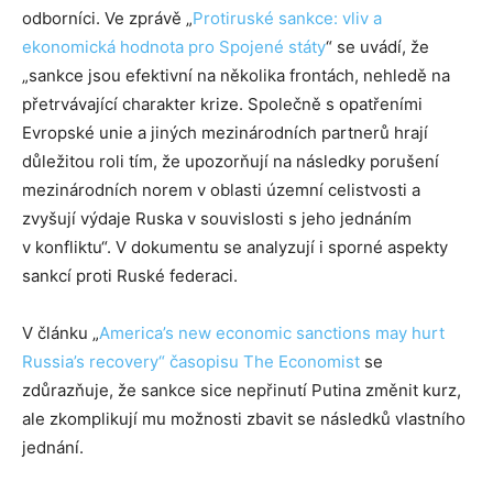
odborníci. Ve zprávě „
Protiruské sankce: vliv a
ekonomická hodnota pro Spojené státy
“ se uvádí, že
„sankce jsou efektivní na několika frontách, nehledě na
přetrvávající charakter krize. Společně s opatřeními
Evropské unie a jiných mezinárodních partnerů hrají
důležitou roli tím, že upozorňují na následky porušení
mezinárodních norem v oblasti územní celistvosti a
zvyšují výdaje Ruska v souvislosti s jeho jednáním
v konfliktu“. V dokumentu se analyzují i sporné aspekty
sankcí proti Ruské federaci.
V článku „
America’s new economic sanctions may hurt
Russia’s recovery“ časopisu The Economist
se
zdůrazňuje, že sankce sice nepřinutí Putina změnit kurz,
ale zkomplikují mu možnosti zbavit se následků vlastního
jednání.