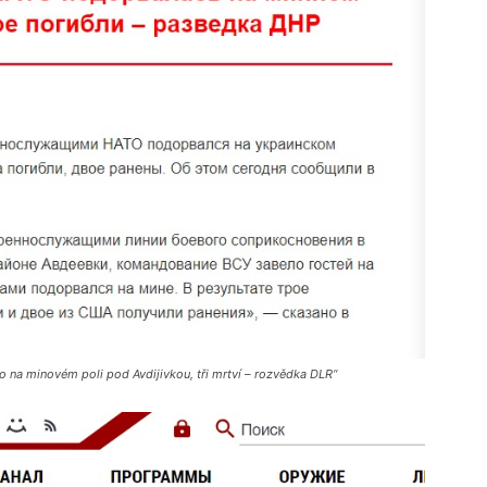
na minovém poli pod Avdijivkou, tři mrtví – rozvědka DLR“