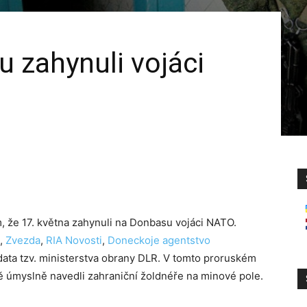
 zahynuli vojáci
m, že 17. května zahynuli na Donbasu vojáci NATO.
,
Zvezda
,
RIA Novosti
,
Doneckoje agentstvo
data tzv. ministerstva obrany DLR. V tomto proruském
jně úmyslně navedli zahraniční žoldnéře na minové pole.