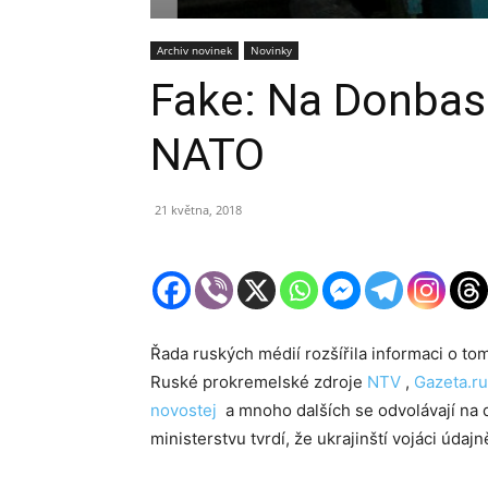
Archiv novinek
Novinky
Fake: Na Donbasu
NATO
21 května, 2018
Řada ruských médií rozšířila informaci o to
Ruské prokremelské zdroje
NTV
,
Gazeta.ru
novostej
a mnoho dalších se odvolávají na 
ministerstvu tvrdí, že ukrajinští vojáci úda