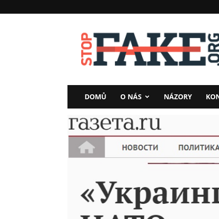
StopFake
DOMŮ
O NÁS
NÁZORY
KO