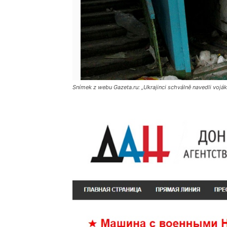
Snímek z webu Gazeta.ru: „Ukrajinci schválně navedli vojá