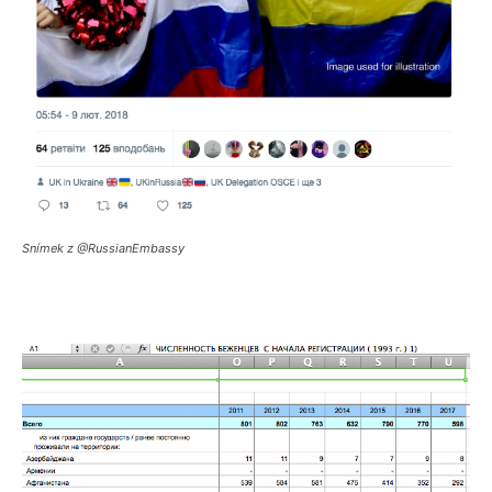
Snímek z @RussianEmbassy