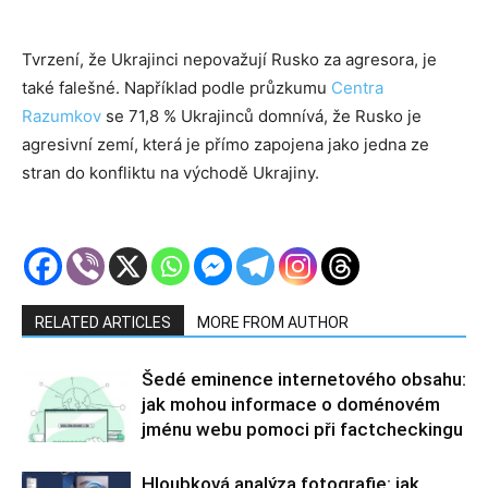
Tvrzení, že Ukrajinci nepovažují Rusko za agresora, je
také falešné. Například podle průzkumu
Centra
Razumkov
se 71,8 % Ukrajinců domnívá, že Rusko je
agresivní zemí, která je přímo zapojena jako jedna ze
stran do konfliktu na východě Ukrajiny.
RELATED ARTICLES
MORE FROM AUTHOR
Šedé eminence internetového obsahu:
jak mohou informace o doménovém
jménu webu pomoci při factcheckingu
Hloubková analýza fotografie: jak