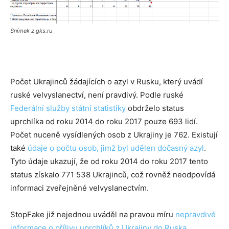
Snímek z gks.ru
Počet Ukrajinců žádajících o azyl v Rusku, který uvádí
ruské velvyslanectví, není pravdivý. Podle ruské
Federální služby státní statistiky
obdrželo status
uprchlíka od roku 2014 do roku 2017 pouze 693 lidí.
Počet nuceně vysídlených osob z Ukrajiny je 762. Existují
také
údaje o počtu osob, jimž byl udělen dočasný azyl
.
Tyto údaje ukazují, že od roku 2014 do roku 2017 tento
status získalo 771 538 Ukrajinců, což rovněž neodpovídá
informaci zveřejněné velvyslanectvím.
StopFake již nejednou uváděl na pravou míru
nepravdivé
informace o přílivu uprchlíků z Ukrajiny do Ruska
.