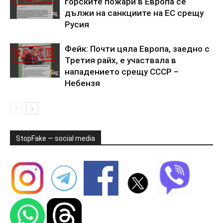
горските пожари в Европа се
дължи на санкциите на ЕС срещу
Русия
Фейк: Почти цяла Европа, заедно с
Третия райх, е участвала в
нападението срещу СССР –
Небензя
StopFake — social media